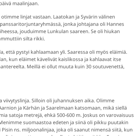
 päivä maalinjaan.
otimme linjat vastaan. Laatokan ja Syvärin välinen
panssaritorjuntaryhmässä, jonka johtajana oli Hannes
aiheessa, jouduimme Lunkulan saareen. Se oli hiukan
mmuttiin silta rikki.
lla, että pystyi kahlaamaan yli. Saaressa oli myös eläimiä.
n, kun eläimet kävelivät kaislikossa ja kahlaavat itse
ntereelta. Meillä ei ollut muuta kuin 30 soutuvenettä,
la viivytyslinja. Silloin oli juhannuksen aika. Olimme
Aarnion ja Kärhän ja Saarelmaan katsomaan, mikä siellä
utamia satoja metrejä, ehkä 500-600 m. Joskus on varovaisuus
 Menimme suomaastoa edeten ja siinä oli pikku puutakin
i Pisin ns. miljoonalinjaa, joka oli saanut nimensä siitä, kun