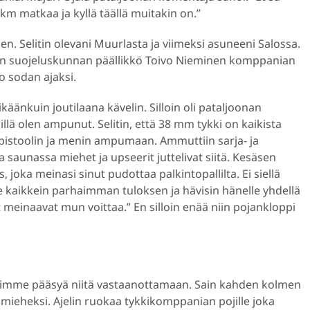
m matkaa ja kyllä täällä muitakin on.”
olen. Selitin olevani Muurlasta ja viimeksi asuneeni Salossa.
ikon suojeluskunnan päällikkö Toivo Nieminen komppanian
o sodan ajaksi.
käänkuin joutilaana kävelin. Silloin oli pataljoonan
illä olen ampunut. Selitin, että 38 mm tykki on kaikista
onepistoolin ja menin ampumaan. Ammuttiin sarja- ja
alla saunassa miehet ja upseerit juttelivat siitä. Kesäsen
s, joka meinasi sinut pudottaa palkintopallilta. Ei siellä
se kaikkein parhaimman tuloksen ja hävisin hänelle yhdellä
pit meinaavat mun voittaa.” En silloin enää niin pojankloppi
arroimme pääsyä niitä vastaanottamaan. Sain kahden kolmen
ieheksi. Ajelin ruokaa tykkikomppanian pojille joka