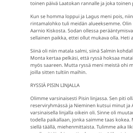
toinen päivä Laatokan rannalle ja joka toinen
Kun se homma loppui ja Lagus meni pois, niin 
rintamalohko tuli meidän alueeksemme. Olin 
Aarnio Kiskosta. Sodan ollessa perääntymisv
sellainen paikka, ettei ollut mukava olla. Heti a
Siinä oli niin matala salmi, siinä Salmin kohda
Monta kertaa pelkäsi, että ryssä hoksaa matala
myös saareen. Mutta ryssä meni meistä ohi ma
joilla sitten tultiin maihin.
RYSSIÄ PISIN LINJALLA
Olimme varsinaisesti Pisin linjassa. Sen piti ol
reserviryhmässä ja Nieminen kutsui minut ja 
varsinaisella linjalla oikein oli. Sinne oli mu
todella paikallaan, jonka saimme taas kokea.
siellä täällä, miehenmittaista. Tulimme aika lik