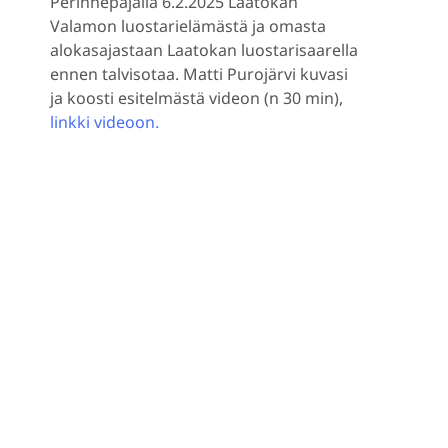
Perinnepajalla 6.2.2025 Laatokan
Valamon luostarielämästä ja omasta
alokasajastaan Laatokan luostarisaarella
ennen talvisotaa. Matti Purojärvi kuvasi
ja koosti esitelmästä videon (n 30 min),
linkki videoon.