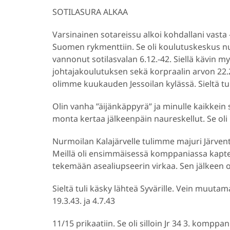
SOTILASURA ALKAA
Varsinainen sotareissu alkoi kohdallani vasta 
Suomen rykmenttiin. Se oli koulutuskeskus nume
vannonut sotilasvalan 6.12.-42. Siellä kävin 
johtajakoulutuksen sekä korpraalin arvon 22.2
olimme kuukauden Jessoilan kylässä. Sieltä 
Olin vanha ”äijänkäppyrä” ja minulle kaikkein 
monta kertaa jälkeenpäin naureskellut. Se oli k
Nurmoilan Kalajärvelle tulimme majuri Järve
Meillä oli ensimmäisessä komppaniassa kaptee
tekemään asealiupseerin virkaa. Sen jälkeen 
Sieltä tuli käsky lähteä Syvärille. Vein muutam
19.3.43. ja 4.7.43
11/15 prikaatiin. Se oli silloin Jr 34 3. komppan