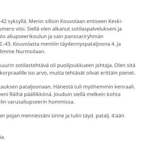
-42 syksyllä. Menin silloin Kouvolaan entiseen Keski-
ro viisi. Siellä olen alkanut sotilaspalvelukseni ja
myös aliupseerikoulun ja sain panssariryhmän
.-43. Kouvolasta mentiin täydennyspataljoona 4. ja
tulimme Nurmoilaan.
suurin sotilastehtävä oli puolijoukkueen johtaja. Olen sitä
orpraalille iso arvo, mutta tehtävät olivat erittäin pienet.
ntauksen pataljoonaan. Hänestä tuli myöhemmin kenraali.
ni Räihä päällikkönä. Jouduin siellä melkein kohta
olin varusaliupseerin hommissa.
an pojan mennessäni sinne ja tulin täyd. patalj. 4:ään
ia.