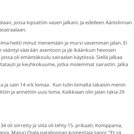
an, jossa kipsattiin vasen jalkani. Ja edelleen Äänislinnan
asairaalaan.
ima heitti minut menemään ja mursi vasemman jalan. Ei
e vääntyi väärään asentoon ja jäi ikäänkuin hevosen
 jossa oli emäntäkoulu sairaalan käytössä. Siellä jalkaa
s keltatauti ja keuhkokuume, jotka molemmat sairastin. Jalka
a ja sain 14 vrk lomaa . Kun tulin lomalta takaisin menin
iin ja annettiin uusi loma. Kaikkiaan olin jalan takia 29
34 oli siirretty ja siitä oli tehty 15. prikaati. Komppania,
ania. Majuri Ojala pataljoonan komentaja sanoi: ”Et sä