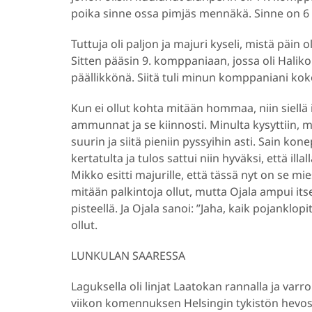
poika sinne ossa pimjäs mennäkä. Sinne on 6 k
Tuttuja oli paljon ja majuri kyseli, mistä päin 
Sitten pääsin 9. komppaniaan, jossa oli Hal
päällikkönä. Siitä tuli minun komppaniani kok
Kun ei ollut kohta mitään hommaa, niin siellä i
ammunnat ja se kiinnosti. Minulta kysyttiin, m
suurin ja siitä pieniin pyssyihin asti. Sain k
kertatulta ja tulos sattui niin hyväksi, että ill
Mikko esitti majurille, että tässä nyt on se mie
mitään palkintoja ollut, mutta Ojala ampui it
pisteellä. Ja Ojala sanoi: ”Jaha, kaik pojanklo
ollut.
LUNKULAN SAARESSA
Laguksella oli linjat Laatokan rannalla ja v
viikon komennuksen Helsingin tykistön hevosm