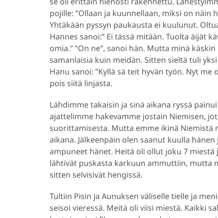
se oli erittäin hienosti rakennettu. Lähestyi
pojille: ”Ollaan ja kuunnellaan, miksi on näin hi
Yhtäkään pyssyn paukausta ei kuulunut. Oltuamm
Hannes sanoi:” Ei tässä mitään. Tuolta äijät kä
omia.” ”On ne”, sanoi hän. Mutta minä käskin
samanlaisia kuin meidän. Sitten sieltä tuli yksi 
Hanu sanoi: ”Kyllä sä teit hyvän työn. Nyt me 
pois siitä linjasta.
Lähdimme takaisin ja sinä aikana ryssä painui
ajattelimme hakevamme jostain Niemisen, jott
suorittamisesta. Mutta emme ikinä Niemist
aikana. Jälkeenpäin olen saanut kuulla hänen j
ampuneet hänet. Heitä oli ollut joku 7 miestä j
lähtivät puskasta karkuun ammuttiin, mutta mu
sitten selvisivät hengissä.
Tultiin Pisin ja Aunuksen väliselle tielle ja men
seisoi vieressä. Meitä oli viisi miestä. Kaikki 