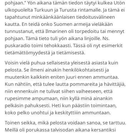
pohjaan.” Yön aikana tämän tiedon täytyi kulkea Utön
ulkopuolelta Turkuun ja Turusta rintamalle. Ja tämä ei
tapahtunut minkäänkäänlaisen tiedoitusvälineen
kautta. En teidä onko Suomen armeija vieläkään
tunnustanut, että Ilmarinen oli torpedoitu tai mennyt
pohjaan. Tämä tieto tuli yön aikana linjoille. Ns.
puskaradio toimi tehokkaasti. Tässä oli nyt esimerkit
tietämättömyydestä ja tietämisestä.
Voisin vielä puhua sellaisesta yleisestä asiasta kuin
pelosta. Se ilmeni ainakin henkilökohtaisesti ja
muutenkin kaikkein eniten juuri ennen ammuntaa.
Kun nähtiin, että tulee lautta pommareita ja hävittäjiä,
niin ennenkuin ne tulivat siihen vaiheeseen, että
rupesimme ampumaan, niin kyllä minä ainankin
pelkäsin pahuksesti. Heti kun päästiin toimintaan,
koko pelko unohtui ja keskityttiiin ammuntaan.
Toinen seikka, mikä pelosta voidaan sanoa, se tarttuu.
Meillä oli porukassa talvisodan aikana kersantiksi