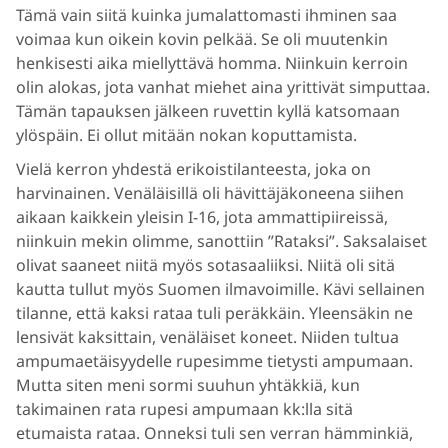
Tämä vain siitä kuinka jumalattomasti ihminen saa
voimaa kun oikein kovin pelkää. Se oli muutenkin
henkisesti aika miellyttävä homma. Niinkuin kerroin
olin alokas, jota vanhat miehet aina yrittivät simputtaa.
Tämän tapauksen jälkeen ruvettin kyllä katsomaan
ylöspäin. Ei ollut mitään nokan koputtamista.
Vielä kerron yhdestä erikoistilanteesta, joka on
harvinainen. Venäläisillä oli hävittäjäkoneena siihen
aikaan kaikkein yleisin I-16, jota ammattipiireissä,
niinkuin mekin olimme, sanottiin ”Rataksi”. Saksalaiset
olivat saaneet niitä myös sotasaaliiksi. Niitä oli sitä
kautta tullut myös Suomen ilmavoimille. Kävi sellainen
tilanne, että kaksi rataa tuli peräkkäin. Yleensäkin ne
lensivät kaksittain, venäläiset koneet. Niiden tultua
ampumaetäisyydelle rupesimme tietysti ampumaan.
Mutta siten meni sormi suuhun yhtäkkiä, kun
takimainen rata rupesi ampumaan kk:lla sitä
etumaista rataa. Onneksi tuli sen verran hämminkiä,