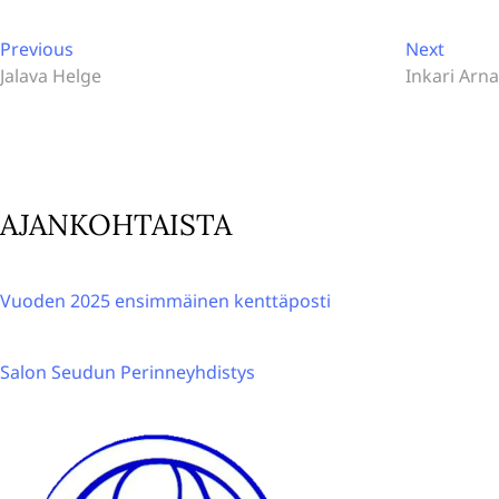
l
Artikkelien
t
Previous
Next
Previous
Next
post:
post:
Jalava Helge
Inkari Arna
e
selaus
r
n
a
t
AJANKOHTAISTA
i
v
e
Vuoden 2025 ensimmäinen kenttäposti
:
Salon Seudun Perinneyhdistys