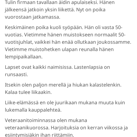
Tulin firmaan tavallaan äidin apulaiseksi. Hänen
jälkeensä jatkoin yksin liikettä. Nyt on poika
vuorostaan jatkamassa.
Keskimäinen poika kuoli syöpään. Hän oli vasta 50-
vuotias. Vietimme hänen muistokseen normaalit 50-
vuotisjuhlat, vaikkei hän enää ollutkaan joukossamme.
Vietimme muistohetken ulapan reunalla hänen
lempipaikallaan.
Lapset ovat kaikki naimisissa. Lastenlapsia on
runsaasti.
Itsekin olen paljon merellä ja hiukan kalastelenkin.
Kalaa tulee liikaakin.
Liike-elämässä en ole juurikaan mukana muuta kuin
lukemalla kauppalehteä.
Veteraanitoiminnassa olen mukana
veteraanikuorossa. Harjoituksia on kerran viikossa ja
esiintymisiäkin ihan riittämiin.