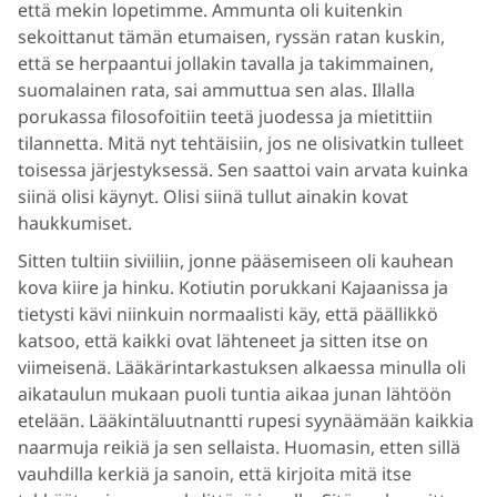
että mekin lopetimme. Ammunta oli kuitenkin
sekoittanut tämän etumaisen, ryssän ratan kuskin,
että se herpaantui jollakin tavalla ja takimmainen,
suomalainen rata, sai ammuttua sen alas. Illalla
porukassa filosofoitiin teetä juodessa ja mietittiin
tilannetta. Mitä nyt tehtäisiin, jos ne olisivatkin tulleet
toisessa järjestyksessä. Sen saattoi vain arvata kuinka
siinä olisi käynyt. Olisi siinä tullut ainakin kovat
haukkumiset.
Sitten tultiin siviiliin, jonne pääsemiseen oli kauhean
kova kiire ja hinku. Kotiutin porukkani Kajaanissa ja
tietysti kävi niinkuin normaalisti käy, että päällikkö
katsoo, että kaikki ovat lähteneet ja sitten itse on
viimeisenä. Lääkärintarkastuksen alkaessa minulla oli
aikataulun mukaan puoli tuntia aikaa junan lähtöön
etelään. Lääkintäluutnantti rupesi syynäämään kaikkia
naarmuja reikiä ja sen sellaista. Huomasin, etten sillä
vauhdilla kerkiä ja sanoin, että kirjoita mitä itse