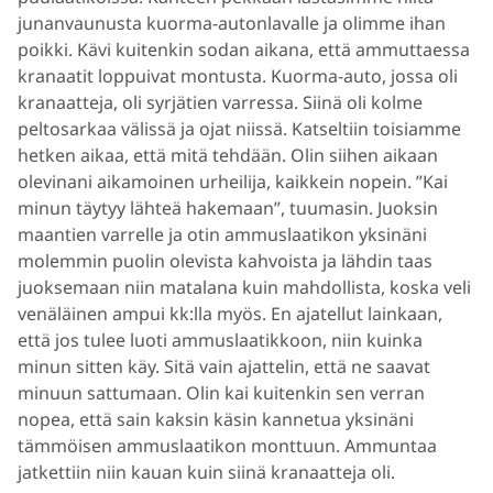
junanvaunusta kuorma-autonlavalle ja olimme ihan
poikki. Kävi kuitenkin sodan aikana, että ammuttaessa
kranaatit loppuivat montusta. Kuorma-auto, jossa oli
kranaatteja, oli syrjätien varressa. Siinä oli kolme
peltosarkaa välissä ja ojat niissä. Katseltiin toisiamme
hetken aikaa, että mitä tehdään. Olin siihen aikaan
olevinani aikamoinen urheilija, kaikkein nopein. ”Kai
minun täytyy lähteä hakemaan”, tuumasin. Juoksin
maantien varrelle ja otin ammuslaatikon yksinäni
molemmin puolin olevista kahvoista ja lähdin taas
juoksemaan niin matalana kuin mahdollista, koska veli
venäläinen ampui kk:lla myös. En ajatellut lainkaan,
että jos tulee luoti ammuslaatikkoon, niin kuinka
minun sitten käy. Sitä vain ajattelin, että ne saavat
minuun sattumaan. Olin kai kuitenkin sen verran
nopea, että sain kaksin käsin kannetua yksinäni
tämmöisen ammuslaatikon monttuun. Ammuntaa
jatkettiin niin kauan kuin siinä kranaatteja oli.