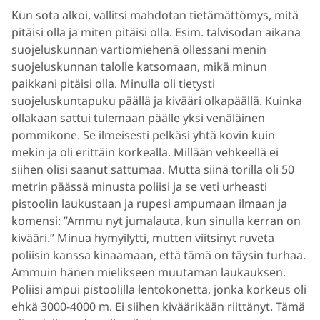
Kun sota alkoi, vallitsi mahdotan tietämättömys, mitä
pitäisi olla ja miten pitäisi olla. Esim. talvisodan aikana
suojeluskunnan vartiomiehenä ollessani menin
suojeluskunnan talolle katsomaan, mikä minun
paikkani pitäisi olla. Minulla oli tietysti
suojeluskuntapuku päällä ja kivääri olkapäällä. Kuinka
ollakaan sattui tulemaan päälle yksi venäläinen
pommikone. Se ilmeisesti pelkäsi yhtä kovin kuin
mekin ja oli erittäin korkealla. Millään vehkeellä ei
siihen olisi saanut sattumaa. Mutta siinä torilla oli 50
metrin päässä minusta poliisi ja se veti urheasti
pistoolin laukustaan ja rupesi ampumaan ilmaan ja
komensi: ”Ammu nyt jumalauta, kun sinulla kerran on
kivääri.” Minua hymyilytti, mutten viitsinyt ruveta
poliisin kanssa kinaamaan, että tämä on täysin turhaa.
Ammuin hänen mielikseen muutaman laukauksen.
Poliisi ampui pistoolilla lentokonetta, jonka korkeus oli
ehkä 3000-4000 m. Ei siihen kiväärikään riittänyt. Tämä