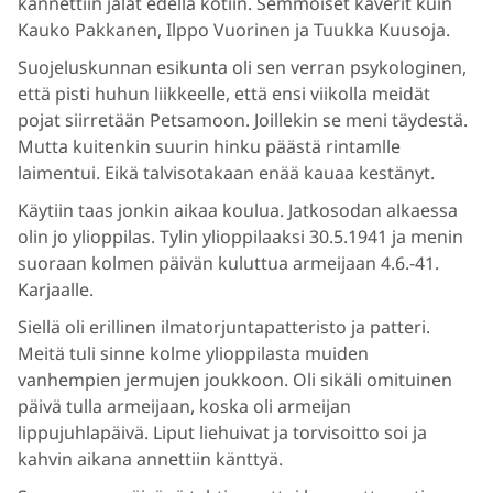
kannettiin jalat edellä kotiin. Semmoiset kaverit kuin
Kauko Pakkanen, Ilppo Vuorinen ja Tuukka Kuusoja.
Suojeluskunnan esikunta oli sen verran psykologinen,
että pisti huhun liikkeelle, että ensi viikolla meidät
pojat siirretään Petsamoon. Joillekin se meni täydestä.
Mutta kuitenkin suurin hinku päästä rintamlle
laimentui. Eikä talvisotakaan enää kauaa kestänyt.
Käytiin taas jonkin aikaa koulua. Jatkosodan alkaessa
olin jo ylioppilas. Tylin ylioppilaaksi 30.5.1941 ja menin
suoraan kolmen päivän kuluttua armeijaan 4.6.-41.
Karjaalle.
Siellä oli erillinen ilmatorjuntapatteristo ja patteri.
Meitä tuli sinne kolme ylioppilasta muiden
vanhempien jermujen joukkoon. Oli sikäli omituinen
päivä tulla armeijaan, koska oli armeijan
lippujuhlapäivä. Liput liehuivat ja torvisoitto soi ja
kahvin aikana annettiin känttyä.