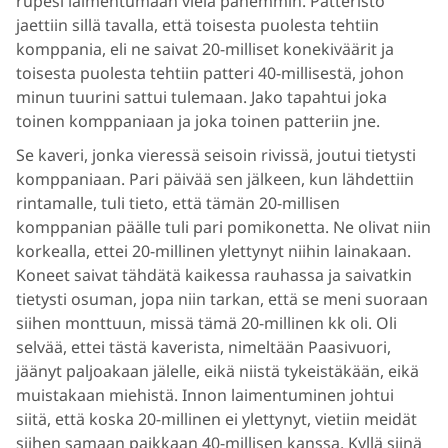
rupesi laimentumaan vielä pahemmin. Patteristo
jaettiin sillä tavalla, että toisesta puolesta tehtiin
komppania, eli ne saivat 20-milliset konekiväärit ja
toisesta puolesta tehtiin patteri 40-millisestä, johon
minun tuurini sattui tulemaan. Jako tapahtui joka
toinen komppaniaan ja joka toinen patteriin jne.
Se kaveri, jonka vieressä seisoin rivissä, joutui tietysti
komppaniaan. Pari päivää sen jälkeen, kun lähdettiin
rintamalle, tuli tieto, että tämän 20-millisen
komppanian päälle tuli pari pomikonetta. Ne olivat niin
korkealla, ettei 20-millinen ylettynyt niihin lainakaan.
Koneet saivat tähdätä kaikessa rauhassa ja saivatkin
tietysti osuman, jopa niin tarkan, että se meni suoraan
siihen monttuun, missä tämä 20-millinen kk oli. Oli
selvää, ettei tästä kaverista, nimeltään Paasivuori,
jäänyt paljoakaan jälelle, eikä niistä tykeistäkään, eikä
muistakaan miehistä. Innon laimentuminen johtui
siitä, että koska 20-millinen ei ylettynyt, vietiin meidät
siihen samaan paikkaan 40-millisen kanssa. Kyllä siinä