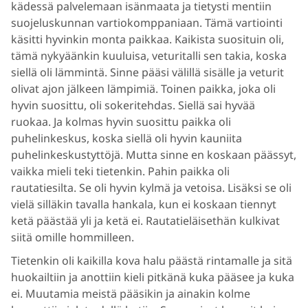
kädessä palvelemaan isänmaata ja tietysti mentiin
suojeluskunnan vartiokomppaniaan. Tämä vartiointi
käsitti hyvinkin monta paikkaa. Kaikista suosituin oli,
tämä nykyäänkin kuuluisa, veturitalli sen takia, koska
siellä oli lämmintä. Sinne pääsi välillä sisälle ja veturit
olivat ajon jälkeen lämpimiä. Toinen paikka, joka oli
hyvin suosittu, oli sokeritehdas. Siellä sai hyvää
ruokaa. Ja kolmas hyvin suosittu paikka oli
puhelinkeskus, koska siellä oli hyvin kauniita
puhelinkeskustyttöjä. Mutta sinne en koskaan päässyt,
vaikka mieli teki tietenkin. Pahin paikka oli
rautatiesilta. Se oli hyvin kylmä ja vetoisa. Lisäksi se oli
vielä silläkin tavalla hankala, kun ei koskaan tiennyt
ketä päästää yli ja ketä ei. Rautatieläisethän kulkivat
siitä omille hommilleen.
Tietenkin oli kaikilla kova halu päästä rintamalle ja sitä
huokailtiin ja anottiin kieli pitkänä kuka pääsee ja kuka
ei. Muutamia meistä pääsikin ja ainakin kolme