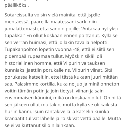
päälliköksi.
Sotareissulta voisin vielä mainita, että jsp:lle
mentäessä, paareilla maatessani särki niin
jumalattomasti, että sanoin pojille: ”Antakaa nyt yksi
tupakka.” En ollut koskaan ennen polttanut. Kyllä se
sen verran huimasi, että jollakin tavalla helpotti.
Tupakanpolton lopetin vuonna -48, että ei siitä sen
pidempää rupeamaa tullut. Myöskin sikäli oli
historiallinen homma, että Viipurin valtauksen
kunniaksi jaettiin porukalle ns. Viipurin viinat. Sitä
porukassa katseltiin, ettei tästä kukaan juuri mitään
saa. Palasimme kortilla, kuka ne juo ja minä onneton
voitin tämän potin ja join tietysti viinan ja sain
ensimmäisen kännini, mikä on koskaan ollut. On niitä
sen jälkeen ollut muitakin, mutta kyllä se oli kaikista
hurjin känni. Isuin rantakivellä ja katselin kuinka
kranaatit tulivat lähelle ja roiskivat vettä päälle. Mutta
se ei vaikuttanut silloin lainkaan.