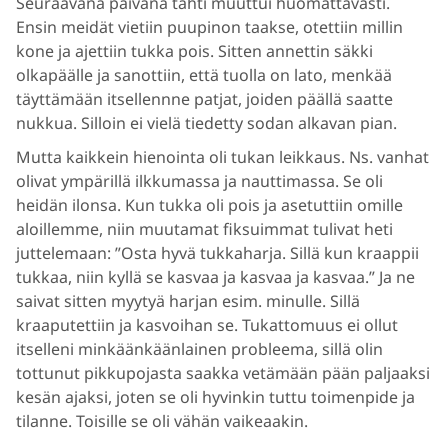
Seuraavana päivänä tahti muuttui huomattavasti.
Ensin meidät vietiin puupinon taakse, otettiin millin
kone ja ajettiin tukka pois. Sitten annettin säkki
olkapäälle ja sanottiin, että tuolla on lato, menkää
täyttämään itsellennne patjat, joiden päällä saatte
nukkua. Silloin ei vielä tiedetty sodan alkavan pian.
Mutta kaikkein hienointa oli tukan leikkaus. Ns. vanhat
olivat ympärillä ilkkumassa ja nauttimassa. Se oli
heidän ilonsa. Kun tukka oli pois ja asetuttiin omille
aloillemme, niin muutamat fiksuimmat tulivat heti
juttelemaan: ”Osta hyvä tukkaharja. Sillä kun kraappii
tukkaa, niin kyllä se kasvaa ja kasvaa ja kasvaa.” Ja ne
saivat sitten myytyä harjan esim. minulle. Sillä
kraaputettiin ja kasvoihan se. Tukattomuus ei ollut
itselleni minkäänkäänlainen probleema, sillä olin
tottunut pikkupojasta saakka vetämään pään paljaaksi
kesän ajaksi, joten se oli hyvinkin tuttu toimenpide ja
tilanne. Toisille se oli vähän vaikeaakin.