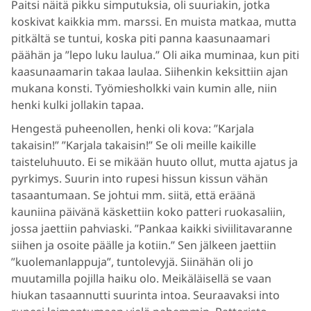
Paitsi näitä pikku simputuksia, oli suuriakin, jotka
koskivat kaikkia mm. marssi. En muista matkaa, mutta
pitkältä se tuntui, koska piti panna kaasunaamari
päähän ja ”lepo luku laulua.” Oli aika muminaa, kun piti
kaasunaamarin takaa laulaa. Siihenkin keksittiin ajan
mukana konsti. Työmiesholkki vain kumin alle, niin
henki kulki jollakin tapaa.
Hengestä puheenollen, henki oli kova: ”Karjala
takaisin!” ”Karjala takaisin!” Se oli meille kaikille
taisteluhuuto. Ei se mikään huuto ollut, mutta ajatus ja
pyrkimys. Suurin into rupesi hissun kissun vähän
tasaantumaan. Se johtui mm. siitä, että eräänä
kauniina päivänä käskettiin koko patteri ruokasaliin,
jossa jaettiin pahviaski. ”Pankaa kaikki siviilitavaranne
siihen ja osoite päälle ja kotiin.” Sen jälkeen jaettiin
”kuolemanlappuja”, tuntolevyjä. Siinähän oli jo
muutamilla pojilla haiku olo. Meikäläisellä se vaan
hiukan tasaannutti suurinta intoa. Seuraavaksi into