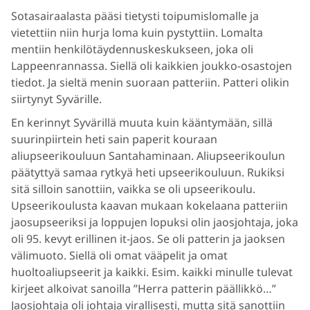
Sotasairaalasta pääsi tietysti toipumislomalle ja
vietettiin niin hurja loma kuin pystyttiin. Lomalta
mentiin henkilötäydennuskeskukseen, joka oli
Lappeenrannassa. Siellä oli kaikkien joukko-osastojen
tiedot. Ja sieltä menin suoraan patteriin. Patteri olikin
siirtynyt Syvärille.
En kerinnyt Syvärillä muuta kuin kääntymään, sillä
suurinpiirtein heti sain paperit kouraan
aliupseerikouluun Santahaminaan. Aliupseerikoulun
päätyttyä samaa rytkyä heti upseerikouluun. Rukiksi
sitä silloin sanottiin, vaikka se oli upseerikoulu.
Upseerikoulusta kaavan mukaan kokelaana patteriin
jaosupseeriksi ja loppujen lopuksi olin jaosjohtaja, joka
oli 95. kevyt erillinen it-jaos. Se oli patterin ja jaoksen
välimuoto. Siellä oli omat vääpelit ja omat
huoltoaliupseerit ja kaikki. Esim. kaikki minulle tulevat
kirjeet alkoivat sanoilla ”Herra patterin päällikkö…”
Jaosjohtaja oli johtaja virallisesti, mutta sitä sanottiin