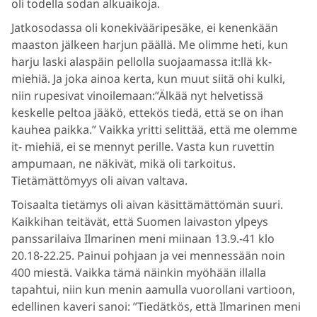
oli todella sodan alkuaikoja.
Jatkosodassa oli konekivääripesäke, ei kenenkään
maaston jälkeen harjun päällä. Me olimme heti, kun
harju laski alaspäin pellolla suojaamassa it:llä kk-
miehiä. Ja joka ainoa kerta, kun muut siitä ohi kulki,
niin rupesivat vinoilemaan:”Älkää nyt helvetissä
keskelle peltoa jääkö, ettekös tiedä, että se on ihan
kauhea paikka.” Vaikka yritti selittää, että me olemme
it- miehiä, ei se mennyt perille. Vasta kun ruvettin
ampumaan, ne näkivät, mikä oli tarkoitus.
Tietämättömyys oli aivan valtava.
Toisaalta tietämys oli aivan käsittämättömän suuri.
Kaikkihan teitävät, että Suomen laivaston ylpeys
panssarilaiva Ilmarinen meni miinaan 13.9.-41 klo
20.18-22.25. Painui pohjaan ja vei mennessään noin
400 miestä. Vaikka tämä näinkin myöhään illalla
tapahtui, niin kun menin aamulla vuorollani vartioon,
edellinen kaveri sanoi: ”Tiedätkös, että Ilmarinen meni