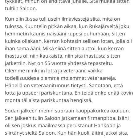
tykkäät, minun on ehdittävä junalle. Sitä mukaa sitten
tultiin Saloon.
Kun olin It-ssä tuli usein ilmaviestejä siitä, mitä on
tulossa. Kuuntelin pitkän aikaa, kun Rukajärveltä joku
hemmetin kaunis naisääni rupesi puhumaan. Sitten
kuinka ollakaan, kerran kohtasin sellisen lotan, jolla oli
ihan sama ääni. Mikä siinä sitten auttoi, kun kerran
ihastus oli niin kaukaista, niin sitä ihastusta sitten
jatkettiin. Nyt on 55 vuotta yhdessä tepasteltu.
Olemme niinkuin lotta ja veteraani, vaikka
todellisuudesa olemme molemmat veteraaneja.
Hänellä on veteraanitunnus tietysti. Sanotaan, että
lotta ja upseeri pariskuntana. En teidä onko enää kovin
monta tällaista pariskuntaa hengissä.
Sodan jälkeen menin suoraan kauppakorkeakouluun.
Sen jälkeen tulin Saloon jatkamaan firmanpitoa. Isäni
oli sen joskus maailmassa perustanut Hankoon ja
siirtänyt sieltä Saloon. Kun hän kuoli, äitini jatkoi sitä.