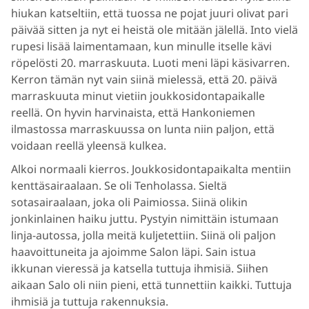
hiukan katseltiin, että tuossa ne pojat juuri olivat pari
päivää sitten ja nyt ei heistä ole mitään jälellä. Into vielä
rupesi lisää laimentamaan, kun minulle itselle kävi
röpelösti 20. marraskuuta. Luoti meni läpi käsivarren.
Kerron tämän nyt vain siinä mielessä, että 20. päivä
marraskuuta minut vietiin joukkosidontapaikalle
reellä. On hyvin harvinaista, että Hankoniemen
ilmastossa marraskuussa on lunta niin paljon, että
voidaan reellä yleensä kulkea.
Alkoi normaali kierros. Joukkosidontapaikalta mentiin
kenttäsairaalaan. Se oli Tenholassa. Sieltä
sotasairaalaan, joka oli Paimiossa. Siinä olikin
jonkinlainen haiku juttu. Pystyin nimittäin istumaan
linja-autossa, jolla meitä kuljetettiin. Siinä oli paljon
haavoittuneita ja ajoimme Salon läpi. Sain istua
ikkunan vieressä ja katsella tuttuja ihmisiä. Siihen
aikaan Salo oli niin pieni, että tunnettiin kaikki. Tuttuja
ihmisiä ja tuttuja rakennuksia.