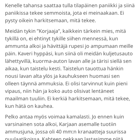
Kenelle tahansa saattaa tulla tilapäinen paniikki ja siinä
paniikissa tekee semmoista, jota ei meinaakaan. Ei
pysty oikein harkitsemaan, mitä tekee.
Meidän tykin ”Korjaaja”, kaikkein tärkein mies, mitä
tykillä on, ei ehtinyt tykille siihen mennessä, kun
ammunta alkoi ja hävittäjä rupesi jo ampumaan meille
päin. Kaveri hyppäsi, kun siinä oli meidän kuljetusauto
lähettyvillä, kuorma-auton lavan alle ja tärisi siellä sen
aikaa, kun taistelu kesti. Taistelun tauottua hänkin
nousi lavan alta ylös ja kauhukseen huomasi sen
olleen täynnä ammuksia. Ei olisi tarvinnut kuin pieni
vipaus, niin hän ja koko auto olisivat lentäneet
maailman tuuliin. Ei kerkiä harkitsemaan, mitä tekee,
kun hätä on kauhea.
Pelko antaa myös voimaa kamalasti. Jo ennen kuin
varsinainen sota alkoi, Karjaan asemalle tuotiin
ammusjuna, jossa oli 40 mm:n kranaatteja suurissa
puulaatikoissa. Kahteen pekkaan lastasimme niitä