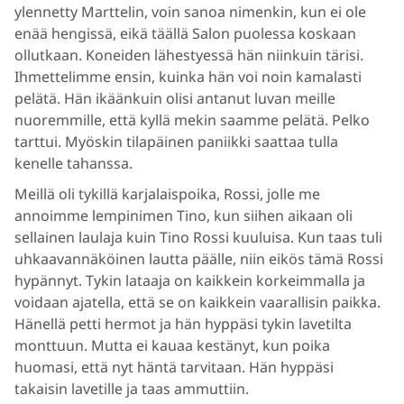
ylennetty Marttelin, voin sanoa nimenkin, kun ei ole
enää hengissä, eikä täällä Salon puolessa koskaan
ollutkaan. Koneiden lähestyessä hän niinkuin tärisi.
Ihmettelimme ensin, kuinka hän voi noin kamalasti
pelätä. Hän ikäänkuin olisi antanut luvan meille
nuoremmille, että kyllä mekin saamme pelätä. Pelko
tarttui. Myöskin tilapäinen paniikki saattaa tulla
kenelle tahanssa.
Meillä oli tykillä karjalaispoika, Rossi, jolle me
annoimme lempinimen Tino, kun siihen aikaan oli
sellainen laulaja kuin Tino Rossi kuuluisa. Kun taas tuli
uhkaavannäköinen lautta päälle, niin eikös tämä Rossi
hypännyt. Tykin lataaja on kaikkein korkeimmalla ja
voidaan ajatella, että se on kaikkein vaarallisin paikka.
Hänellä petti hermot ja hän hyppäsi tykin lavetilta
monttuun. Mutta ei kauaa kestänyt, kun poika
huomasi, että nyt häntä tarvitaan. Hän hyppäsi
takaisin lavetille ja taas ammuttiin.