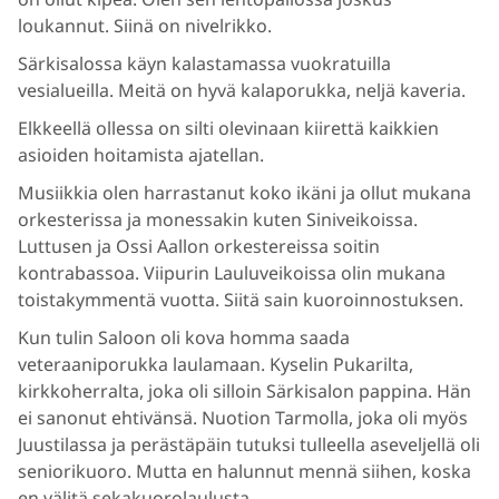
loukannut. Siinä on nivelrikko.
Särkisalossa käyn kalastamassa vuokratuilla
vesialueilla. Meitä on hyvä kalaporukka, neljä kaveria.
Elkkeellä ollessa on silti olevinaan kiirettä kaikkien
asioiden hoitamista ajatellan.
Musiikkia olen harrastanut koko ikäni ja ollut mukana
orkesterissa ja monessakin kuten Siniveikoissa.
Luttusen ja Ossi Aallon orkestereissa soitin
kontrabassoa. Viipurin Lauluveikoissa olin mukana
toistakymmentä vuotta. Siitä sain kuoroinnostuksen.
Kun tulin Saloon oli kova homma saada
veteraaniporukka laulamaan. Kyselin Pukarilta,
kirkkoherralta, joka oli silloin Särkisalon pappina. Hän
ei sanonut ehtivänsä. Nuotion Tarmolla, joka oli myös
Juustilassa ja perästäpäin tutuksi tulleella aseveljellä oli
seniorikuoro. Mutta en halunnut mennä siihen, koska
en välitä sekakuorolaulusta.