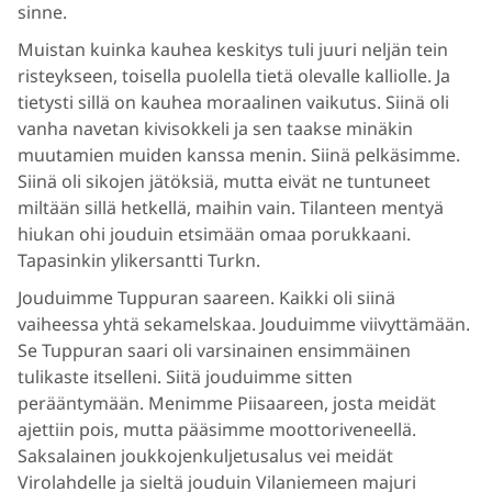
sinne.
Muistan kuinka kauhea keskitys tuli juuri neljän tein
risteykseen, toisella puolella tietä olevalle kalliolle. Ja
tietysti sillä on kauhea moraalinen vaikutus. Siinä oli
vanha navetan kivisokkeli ja sen taakse minäkin
muutamien muiden kanssa menin. Siinä pelkäsimme.
Siinä oli sikojen jätöksiä, mutta eivät ne tuntuneet
miltään sillä hetkellä, maihin vain. Tilanteen mentyä
hiukan ohi jouduin etsimään omaa porukkaani.
Tapasinkin ylikersantti Turkn.
Jouduimme Tuppuran saareen. Kaikki oli siinä
vaiheessa yhtä sekamelskaa. Jouduimme viivyttämään.
Se Tuppuran saari oli varsinainen ensimmäinen
tulikaste itselleni. Siitä jouduimme sitten
perääntymään. Menimme Piisaareen, josta meidät
ajettiin pois, mutta pääsimme moottoriveneellä.
Saksalainen joukkojenkuljetusalus vei meidät
Virolahdelle ja sieltä jouduin Vilaniemeen majuri