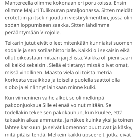
Mantereella olimme kokonaan eri porukoissa. Ensin
olimme Majuri Tulikouran pataljoonassa. Sitten meidät
erotettiin ja itsekin jouduin viestirykmenttiin, jossa olin
sodan loppumiseen saakka. Sitten lähdimme
perääntymään Virojolle.
Teikarin jutut eivät olleet mitenkään kunniaksi suomen
sodalle ja sen sotilashistorialle. Kaikki oli sekaisin eikä
ollut oikeastaan mitään järjellistä. Vaikka oli pieni saari
oli kaikki sekaisin . Siellä ei tietänyt missä olivat omat,
missä vihollinen. Maasto vielä oli toista metriä
korkeata vesaikkoa ja toisella puolella saattoi olla
slobo ja ei nähnyt lainkaan minne kulki.
Kun viimeninen vaihe alkoi, se oli melkinpä
pakoonjuoksua Sille ei enää voinut mitään. Se
todellakin tekee sen pakokauhun, kun kuulee, että
takaakin alkaa ammunta. Ja näkee kuinka yksi ja toinen
lähtee karkuun. Ja selvät komennot puuttuvat ja käsky,
mitä pitäisi tehdä. Melkein kaikki upseereit, jotka eivät