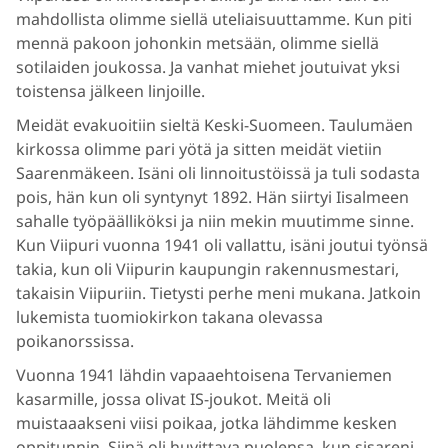
mahdollista olimme siellä uteliaisuuttamme. Kun piti
mennä pakoon johonkin metsään, olimme siellä
sotilaiden joukossa. Ja vanhat miehet joutuivat yksi
toistensa jälkeen linjoille.
Meidät evakuoitiin sieltä Keski-Suomeen. Taulumäen
kirkossa olimme pari yötä ja sitten meidät vietiin
Saarenmäkeen. Isäni oli linnoitustöissä ja tuli sodasta
pois, hän kun oli syntynyt 1892. Hän siirtyi Iisalmeen
sahalle työpäälliköksi ja niin mekin muutimme sinne.
Kun Viipuri vuonna 1941 oli vallattu, isäni joutui työnsä
takia, kun oli Viipurin kaupungin rakennusmestari,
takaisin Viipuriin. Tietysti perhe meni mukana. Jatkoin
lukemista tuomiokirkon takana olevassa
poikanorssissa.
Vuonna 1941 lähdin vapaaehtoisena Tervaniemen
kasarmille, jossa olivat IS-joukot. Meitä oli
muistaaakseni viisi poikaa, jotka lähdimme kesken
oppitunnin. Siinä oli huvittava puolensa, kun sisareni