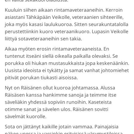
Kuuluin siihen aikaan rintamaveteraaneihin. Kerroin
asiastani Tähkäpään Veikolle, veteraanien sihteerille,
joka myös kasasi laulukuoroa. Sitten seurakuntatalolla
perustettiinkin kuoro veteraanikuoro. Lupasin Veikolle
liittyä sotaveteraaneihin sen takia.
Aikaa myöten erosin rintamaveteraaneista. En
tuntenut itseäni siellä oikealla paikalla olevaksi. Se
porukka oli hiukan mustasukkaista jopa keskenäänkin.
Uusista ideoista ei tykätty ja samat vanhat johtomiehet
pitivät porukan tiukasti aisoissa.
Nyt on Räisänen ollut kuoroa johtamassa. Alussa
Räisäsen kanssa hankimme sanoja ja teimme itse
säveliäkin yhdessä sopiviin runoihin. Kaseteista
otimme sanat ja sävelen ulos. Räisänen sovitti
sävelmät kuorolle.
Sota on jättänyt kaikille jotain vammaa. Painajaisia
näkee unessa ja varsinkin erityisissä väsymystiloissa.