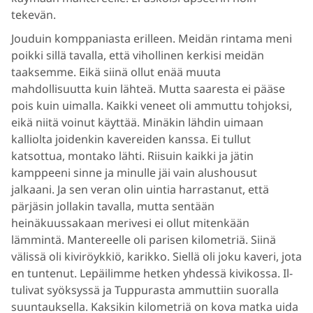
tekevän.
Jouduin komppaniasta erilleen. Meidän rintama meni
poikki sillä tavalla, että vihollinen kerkisi meidän
taaksemme. Eikä siinä ollut enää muuta
mahdollisuutta kuin lähteä. Mutta saaresta ei pääse
pois kuin uimalla. Kaikki veneet oli ammuttu tohjoksi,
eikä niitä voinut käyttää. Minäkin lähdin uimaan
kalliolta joidenkin kavereiden kanssa. Ei tullut
katsottua, montako lähti. Riisuin kaikki ja jätin
kamppeeni sinne ja minulle jäi vain alushousut
jalkaani. Ja sen veran olin uintia harrastanut, että
pärjäsin jollakin tavalla, mutta sentään
heinäkuussakaan merivesi ei ollut mitenkään
lämmintä. Mantereelle oli parisen kilometriä. Siinä
välissä oli kiviröykkiö, karikko. Siellä oli joku kaveri, jota
en tuntenut. Lepäilimme hetken yhdessä kivikossa. Il-
tulivat syöksyssä ja Tuppurasta ammuttiin suoralla
suuntauksella. Kaksikin kilometriä on kova matka uida