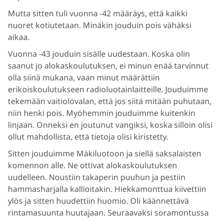
Mutta sitten tuli vuonna -42 määräys, että kaikki
nuoret kotiutetaan. Minäkin jouduin pois vähäksi
aikaa.
Vuonna -43 jouduin sisälle uudestaan. Koska olin
saanut jo alokaskoulutuksen, ei minun enää tarvinnut
olla siinä mukana, vaan minut määrättiin
erikoiskoulutukseen radioluotainlaitteille. Jouduimme
tekemään vaitiolovalan, että jos siitä mitään puhutaan,
niin henki pois. Myöhemmin jouduimme kuitenkin
linjaan. Onneksi en joutunut vangiksi, koska silloin olisi
ollut mahdollista, että tietoja olisi kiristetty.
Sitten jouduimme Mäkiluotoon ja siellä saksalaisten
komennon alle. Ne ottivat alokaskoulutuksen
uudelleen. Noustiin takaperin puuhun ja pestiin
hammasharjalla kallioitakin. Hiekkamonttua kiivettiin
ylös ja sitten huudettiin huomio. Oli käännettävä
rintamasuunta huutajaan. Seuraavaksi soramontussa