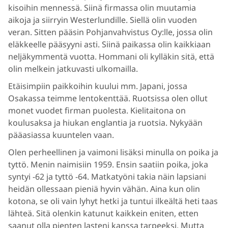
kisoihin mennessä. Siinä firmassa olin muutamia
aikoja ja siirryin Westerlundille. Siellä olin vuoden
veran. Sitten pääsin Pohjanvahvistus Oy:lle, jossa olin
eläkkeelle pääsyyni asti. Siinä paikassa olin kaikkiaan
neljäkymmentä vuotta. Hommani oli kylläkin sitä, että
olin melkein jatkuvasti ulkomailla.
Etäisimpiin paikkoihin kuului mm. Japani, jossa
Osakassa teimme lentokenttää. Ruotsissa olen ollut
monet vuodet firman puolesta. Kielitaitona on
koulusaksa ja hiukan englantia ja ruotsia. Nykyään
pääasiassa kuuntelen vaan.
Olen perheellinen ja vaimoni lisäksi minulla on poika ja
tyttö. Menin naimisiin 1959. Ensin saatiin poika, joka
syntyi -62 ja tyttö -64. Matkatyöni takia näin lapsiani
heidän ollessaan pieniä hyvin vähän. Aina kun olin
kotona, se oli vain lyhyt hetki ja tuntui ilkeältä heti taas
lähteä. Sitä olenkin katunut kaikkein eniten, etten
saanut olla pienten lasteni kanssa tarpeeksi. Mutta