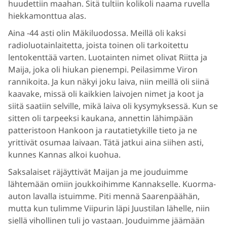
huudettiin maahan. Sitä tultiin kolikoli naama ruvella
hiekkamonttua alas.
Aina -44 asti olin Mäkiluodossa. Meillä oli kaksi
radioluotainlaitetta, joista toinen oli tarkoitettu
lentokenttää varten. Luotainten nimet olivat Riitta ja
Maija, joka oli hiukan pienempi. Peilasimme Viron
rannikoita. Ja kun näkyi joku laiva, niin meillä oli siinä
kaavake, missä oli kaikkien laivojen nimet ja koot ja
siitä saatiin selville, mikä laiva oli kysymyksessä. Kun se
sitten oli tarpeeksi kaukana, annettin lähimpään
patteristoon Hankoon ja rautatietykille tieto ja ne
yrittivät osumaa laivaan. Tätä jatkui aina siihen asti,
kunnes Kannas alkoi kuohua.
Saksalaiset räjäyttivät Maijan ja me jouduimme
lähtemään omiin joukkoihimme Kannakselle. Kuorma-
auton lavalla istuimme. Piti mennä Saarenpäähän,
mutta kun tulimme Viipurin läpi Juustilan lähelle, niin
siellä vihollinen tuli jo vastaan. Jouduimme jäämään