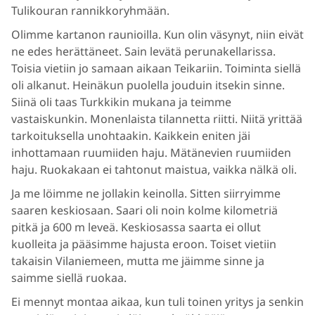
Tulikouran rannikkoryhmään.
Olimme kartanon raunioilla. Kun olin väsynyt, niin eivät
ne edes herättäneet. Sain levätä perunakellarissa.
Toisia vietiin jo samaan aikaan Teikariin. Toiminta siellä
oli alkanut. Heinäkun puolella jouduin itsekin sinne.
Siinä oli taas Turkkikin mukana ja teimme
vastaiskunkin. Monenlaista tilannetta riitti. Niitä yrittää
tarkoituksella unohtaakin. Kaikkein eniten jäi
inhottamaan ruumiiden haju. Mätänevien ruumiiden
haju. Ruokakaan ei tahtonut maistua, vaikka nälkä oli.
Ja me löimme ne jollakin keinolla. Sitten siirryimme
saaren keskiosaan. Saari oli noin kolme kilometriä
pitkä ja 600 m leveä. Keskiosassa saarta ei ollut
kuolleita ja pääsimme hajusta eroon. Toiset vietiin
takaisin Vilaniemeen, mutta me jäimme sinne ja
saimme siellä ruokaa.
Ei mennyt montaa aikaa, kun tuli toinen yritys ja senkin