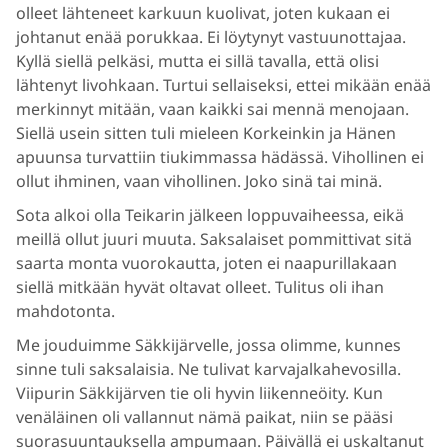
olleet lähteneet karkuun kuolivat, joten kukaan ei
johtanut enää porukkaa. Ei löytynyt vastuunottajaa.
Kyllä siellä pelkäsi, mutta ei sillä tavalla, että olisi
lähtenyt livohkaan. Turtui sellaiseksi, ettei mikään enää
merkinnyt mitään, vaan kaikki sai mennä menojaan.
Siellä usein sitten tuli mieleen Korkeinkin ja Hänen
apuunsa turvattiin tiukimmassa hädässä. Vihollinen ei
ollut ihminen, vaan vihollinen. Joko sinä tai minä.
Sota alkoi olla Teikarin jälkeen loppuvaiheessa, eikä
meillä ollut juuri muuta. Saksalaiset pommittivat sitä
saarta monta vuorokautta, joten ei naapurillakaan
siellä mitkään hyvät oltavat olleet. Tulitus oli ihan
mahdotonta.
Me jouduimme Säkkijärvelle, jossa olimme, kunnes
sinne tuli saksalaisia. Ne tulivat karvajalkahevosilla.
Viipurin Säkkijärven tie oli hyvin liikenneöity. Kun
venäläinen oli vallannut nämä paikat, niin se pääsi
suorasuuntauksella ampumaan. Päivällä ei uskaltanut