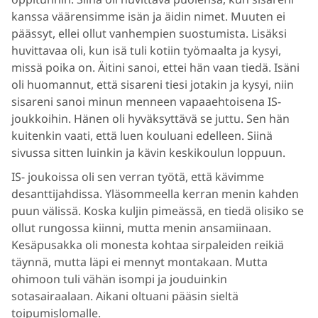
kanssa väärensimme isän ja äidin nimet. Muuten ei
päässyt, ellei ollut vanhempien suostumista. Lisäksi
huvittavaa oli, kun isä tuli kotiin työmaalta ja kysyi,
missä poika on. Äitini sanoi, ettei hän vaan tiedä. Isäni
oli huomannut, että sisareni tiesi jotakin ja kysyi, niin
sisareni sanoi minun menneen vapaaehtoisena IS-
joukkoihin. Hänen oli hyväksyttävä se juttu. Sen hän
kuitenkin vaati, että luen kouluani edelleen. Siinä
sivussa sitten luinkin ja kävin keskikoulun loppuun.
IS- joukoissa oli sen verran työtä, että kävimme
desanttijahdissa. Yläsommeella kerran menin kahden
puun välissä. Koska kuljin pimeässä, en tiedä olisiko se
ollut rungossa kiinni, mutta menin ansamiinaan.
Kesäpusakka oli monesta kohtaa sirpaleiden reikiä
täynnä, mutta läpi ei mennyt montakaan. Mutta
ohimoon tuli vähän isompi ja jouduinkin
sotasairaalaan. Aikani oltuani pääsin sieltä
toipumislomalle.