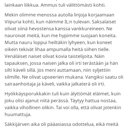
lainkaan liikkua. Ammus tuli välittömästi kohti.
Mekin olimme menossa autolla linjoja korjaamaan
Viipuria kohti, kun näimme IL:n tulevan. Saksalaiset
olivat siinä hevostensa kanssa vankkureineen. Ne
nauroivat meitä, kun me hypimme suojaan koneita.
Mutta nauru loppui heiltäkin lyhyeen, kun koneet
oikein tekivät lihaa ampumalla heitä siihen tielle.
Venäläiset naiset olivat kovia taistelijoita. Näin
tapauksen, jossa naisen jalka oli irti terästään ja hän
silti käveli sillä. Jos meni auttamaan, niin syljettiin
silmille. Ne olivat upseerien mukana. Vangiksi saatu oli
sairaanhoitaja ja käveli, vaikka jalkaterä oli irti.
Hyökkäysporukkakin tuli kuin älyttömät eläimet, kuin
joku olisi ajanut niitä perässä. Täytyy hattua nostaa,
vaikka vihollinen olikin. Tai voi olla, että olivat jotenkin
huumattuja.
Säkkijärven aika oli pääasiassa odottelua, eikä meitä