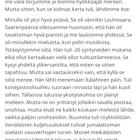
me vielä torjuimme ja löimme hyökkääjät mereen.
Mutta sitten, kun se kolmas kerta tuli, lähdimme itse.
Minulla oli yksi hyvä ystävä. Se oli vänrikki Louhivaara.
Saarenpäässä ollessamme huomasin, että hän oli
tavattoman hyvä pianisti ja me lauloimme yhdessä. Se
oli minullekin mieluista, kun pidin musiikista.
Ystävystyimme siitä. Hän tuli -26 syntyneiden mukana,
eikä ollut kertaakaan vielä ollut tulitustilanteessa. Se
kysyi yhdeltä ylikersantilta, että miten se sitten
tapahtuu. Mutta sai vastaukseksi vain, että kyllä se
siitä menee. Hän lähti menemään Itälahteen päin. Tuli
konepistoolisuihku suoraan rinnasta läpi ja hän kuoli
siihen. Tällasisia lukuisia yksityiskohtia on jäänyt
mieleen. Mutta ne on yrittänyt jollaikin tavalla poistaa,
unohtaa, mutta eivät ne kaikki koskaan mielestä lähde,
vaikka paljon unohtaisikin. Ruumiita tuli röykkiöittäin.
Venäläisten kuljetusalukset tulivat jumalattoman
ovelasti savuverhojen turvin. Monet meikäläisten
porukoista lähtivät karkuun, ja ikävä kyllä veivät