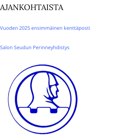
AJANKOHTAISTA
i
v
e
Vuoden 2025 ensimmäinen kenttäposti
:
Salon Seudun Perinneyhdistys