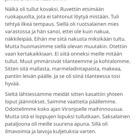
Nälkä oli tullut kovaksi. Ruvettiin etsimään
ruokapuolta, jota ei tahtonut löytyä mistään. Tuli
tehtyä ilkeä tempaus. Siellä oli ruotsalainen mies
varastossa ja hän sanoi, ettei ole kuin nakua,
näkkileipää. Eihän me siitä nakusta miksikään tultu.
Mutta huomasimme siellä olevan muutakin. Otettiin
vaan kertakaikkiaan. Ei siitä onneksi meille mitään
tullut. Muut ymmärsivät tilanteemme ja kohtalomme.
Sitten sitä mallasta, marmeladintapaista, makeaa,
pantiin leivän päälle. Ja se oli siinä tilanteessa tosi
hyvää.
Sieltä lähtiessämme meidät sitten kasattiin yhteen
loput jäännökset. Saimme vaatteita päällemme.
Odottelimme koko ajan Vironjoelle maihinnousua.
Mutta sitä ei loppujen lopuksi tullutkaan. Saksalainen
pataljoona oli meille suurena apuna. Sillä oli
ilmavoimia ja laivoja kuljetuksia varten.