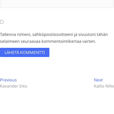
Tallenna nimeni, sähköpostiosoitteeni ja sivustoni tähän
selaimeen seuraavaa kommentointikertaa varten.
A
l
Artikkelien
t
Previous
Next
Previous
Next
post:
post:
Kavander Into
Kallio Niilo
e
selaus
r
n
a
t