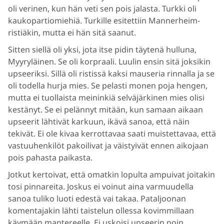
oli verinen, kun hän veti sen pois jalasta. Turkki oli
kaukopartiomiehiä. Turkille esitettiin Mannerheim-
ristiäkin, mutta ei hän sitä saanut.
Sitten siellä oli yksi, jota itse pidin täytenä hulluna,
Myyryläinen. Se oli korpraali. Luulin ensin sitä joksikin
upseeriksi. Sillä oli ristissä kaksi mauseria rinnalla ja se
oli todella hurja mies. Se pelasti monen poja hengen,
mutta ei tuollaista meininkiä selväjärkinen mies olisi
kestänyt. Se ei pelännyt mitään, kun samaan aikaan
upseerit lähtivät karkuun, ikävä sanoa, että näin
tekivät. Ei ole kivaa kerrottavaa saati muistettavaa, että
vastuuhenkilöt pakoilivat ja väistyivät ennen aikojaan
pois pahasta paikasta.
Jotkut kertoivat, että omatkin lopulta ampuivat joitakin
tosi pinnareita. Joskus ei voinut aina varmuudella
sanoa tuliko luoti edestä vai takaa. Pataljoonan
komentajakin lähti taistelun ollessa kovimmillaan
käymään mantereelle. Ei uskoisi upseerin noin