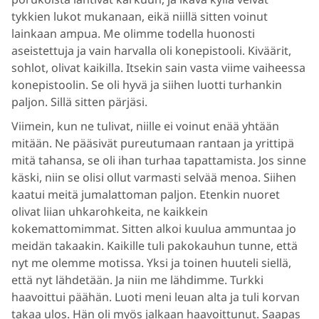
tykkien lukot mukanaan, eikä niillä sitten voinut
lainkaan ampua. Me olimme todella huonosti
aseistettuja ja vain harvalla oli konepistooli. Kiväärit,
sohlot, olivat kaikilla. Itsekin sain vasta viime vaiheessa
konepistoolin. Se oli hyvä ja siihen luotti turhankin
paljon. Sillä sitten pärjäsi.
Viimein, kun ne tulivat, niille ei voinut enää yhtään
mitään. Ne pääsivät pureutumaan rantaan ja yrittipä
mitä tahansa, se oli ihan turhaa tapattamista. Jos sinne
käski, niin se olisi ollut varmasti selvää menoa. Siihen
kaatui meitä jumalattoman paljon. Etenkin nuoret
olivat liian uhkarohkeita, ne kaikkein
kokemattomimmat. Sitten alkoi kuulua ammuntaa jo
meidän takaakin. Kaikille tuli pakokauhun tunne, että
nyt me olemme motissa. Yksi ja toinen huuteli siellä,
että nyt lähdetään. Ja niin me lähdimme. Turkki
haavoittui päähän. Luoti meni leuan alta ja tuli korvan
takaa ulos. Hän oli myös jalkaan haavoittunut. Saapas