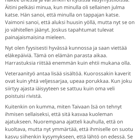
Äitini pelkäsi minua, kun minulla oli sellainen julma
katse. Hän sanoi, että minulla on tappajan katse.
Vaimoni sanoi, että aluksi huusin yöllä, mutta nyt se on
jo vähitellen jäänyt. Joskus tapahtumat tulevat
painajaismaisina mieleen.
Nyt olen fyysisesti hyvässä kunnossa ja saan viettää
eläkepäiviä. Tämä on elämän parasta aikaa.
Harrastuksia riittää enemmän kuin ehtii mukana olla.
Veteraanityö antaa lisää sisältöä. Kuorossakin kaverit
ovat kuin yhtä veljessarjaa, upeaa porukkaa. Kun joku
siirtyy ajasta iäisyyteen se sattuu kuin oma veli
poistuisi rivistä.
Kuitenkin on kumma, miten Taivaan Isä on tehnyt
ihmisen sellaiseksi, että sitä kasvaa kuoleman
ajatukseen. Nuorempana ajatteli kauhulla, että on
kuoltava, mutta nyt ymmärtää, että ihmiselle on suotu
kasvu siihenkin kysymykseen, että lähtö on edessä. Se