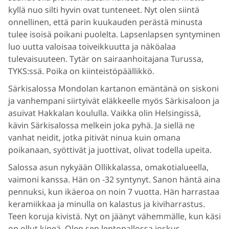
kyllä nuo silti hyvin ovat tunteneet. Nyt olen siintä
onnellinen, että parin kuukauden perästä minusta
tulee isoisä poikani puolelta. Lapsenlapsen syntyminen
luo uutta valoisaa toiveikkuutta ja näköalaa
tulevaisuuteen. Tytär on sairaanhoitajana Turussa,
TYKS:ssä. Poika on kiinteistöpäällikkö.
Särkisalossa Mondolan kartanon emäntänä on siskoni
ja vanhempani siirtyivät eläkkeelle myös Särkisaloon ja
asuivat Hakkalan koululla. Vaikka olin Helsingissä,
kävin Särkisalossa melkein joka pyhä. Ja siellä ne
vanhat neidit, jotka pitivät ninua kuin omana
poikanaan, syöttivät ja juottivat, olivat todella upeita.
Salossa asun nykyään Ollikkalassa, omakotialueella,
vaimoni kanssa. Hän on -32 syntynyt. Sanon häntä aina
pennuksi, kun ikäeroa on noin 7 vuotta. Hän harrastaa
keramiikkaa ja minulla on kalastus ja kiviharrastus.
Teen koruja kivistä. Nyt on jäänyt vähemmälle, kun käsi
on ollut kipeä. Olen sen lentopallossa joskus