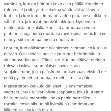
varsinkin, kun on häirintä koko ajan päällä. Koneiden
tulon näki ja sitä yritti sukeltaa vähän väistääkseen
luoteja. Ja kun luoti kimmahti veden pintaan se oli kuin
sähköisku. Ja korvat menivät lukkoon. Nyt tiedän
minkälaista on kalalla, kun sitä ammutaan veden
pintaan. Luoja tietää montako meitä siinä meni. Itse en
nähnyt siitä montaa miestä nousevan.
Lopulta, kun pääsimme Vilaniemen rantaan, en kuullut
mitään. Olin siinä vaiheessa joutunut heittämään jo
alushousutkin pois. Olin alasti. Kun ne näkivät meidän
tulevan laskivat suomalaiset savuverhon
suojaksemme, jotta pääsimme nousemaan, eivätkä ne
enää pystyneet ampumaan meitä ilmasta päin.
Maissa sitten kekkuloitiin alasti, ja ensimmäiset
vaatteet, jotka tulivat, olivat saappaita. Joku luutnantti
heitti minulle manttelin, jonka panin harteilleni. Ja
tottakai ensin alkuun oli kylmäkin uinmtimatkan
jälkeen, vaikka kesä olikin.