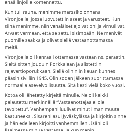
enää linjoille komennettu.
Kun tuli rauha, menimme marssikolonnana
Vironjoelle, jossa luovutettiin aseet ja varusteet. Kun
siinä menimme, niin venäläiset ajoivat ohi ja virnuilivat.
Arvaat varmaan, että se sattui sisimpään. Ne menivät
puomille saakka ja olivat siellä vastaanottamassa
meitä.
Vironjoella oli kenraali ottamassa vastaan ns. paraatin.
Sieltä sitten jouduin Porkkalaan ja alistettiin
rajavartioporukkaan. Siellä olin niin kauan kunnes
pääsin siviiliin 1945. Olin sodan jälkeen suorittamassa
normaalia asevelvollisuutta. Sitä kesti vielä koko vuosi.
Kotoa oli lähetetty kirjeitä minulle. Ne oli kaikki
palautettu merkinnällä ”Vastaanottajaa ei ole
tavoitettu”. Vanhempani luulivat minut ilman muuta
kaatuneeksi. Sisareni asui Jyväskylässä ja kirjoitin sinne
ja hän edelleen kirjoitti vanhemmilleni. Isäni oli
Iisalmessa minua vastassa. Ja kun menin