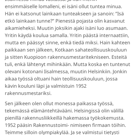
ensimmäiselle lomalleni, ei isäni ollut tuntea minua.
Hän ei katsonut lainkaan tunteakseen ja sanoin: ”Isä
etkö lainkaan tunne?” Pienestä pojasta olin kasvanut
aikamieheksi. Muutin joksikin ajaki isäni luo asumaan.
Yritin käydä koulua samalla. Yritin päästä internaattiin,
mutta en päässyt sinne, enkä tiedä miksi. Hain kahteen
paikkaan sen jälkeen, Kotkaan sahateollisuuskouluun
ja sitten Kuopioon rakennusmestaritekniseen. Esteitä
tuli, enkä lähtenyt mihinkään. Mutta koska en tuntenut
olevani kotonani Iisalmessa, muutin Helsinkiin. Jonkin
aikaa työssä oltuani hain teollisuuskouluun, jossa
kävin kouluni läpi ja valmistuin 1952
rakennusmestariksi.
Sen jälkeen olen ollut monessa paikassa työssä,
tekemässä elämäntehtävääni. Helsingissä olin välillä
pienillä rakennusliikkeillä hakemassa työkokemusta.
1952 pääsin Rakennustoimi- nimiseen firmaan töihin.
Teimme silloin olympiakylää. Ja se valmistui tietysti