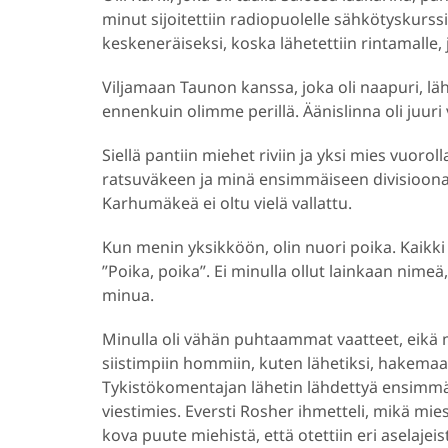
minut sijoitettiin radiopuolelle sähkötyskurssi
keskeneräiseksi, koska lähetettiin rintamalle
Viljamaan Taunon kanssa, joka oli naapuri, lä
ennenkuin olimme perillä. Äänislinna oli juuri 
Siellä pantiin miehet riviin ja yksi mies vuoro
ratsuväkeen ja minä ensimmäiseen divisioonaan
Karhumäkeä ei oltu vielä vallattu.
Kun menin yksikköön, olin nuori poika. Kaikki
”Poika, poika”. Ei minulla ollut lainkaan nime
minua.
Minulla oli vähän puhtaammat vaatteet, eikä m
siistimpiin hommiin, kuten lähetiksi, hakemaa
Tykistökomentajan lähetin lähdettyä ensimmäis
viestimies. Eversti Rosher ihmetteli, mikä mies
kova puute miehistä, että otettiin eri aselajeis