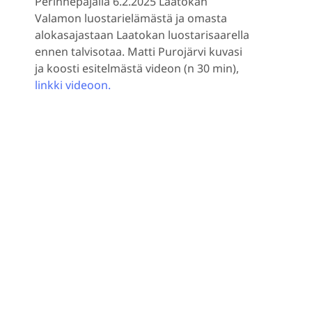
Perinnepajalla 6.2.2025 Laatokan
Valamon luostarielämästä ja omasta
alokasajastaan Laatokan luostarisaarella
ennen talvisotaa. Matti Purojärvi kuvasi
ja koosti esitelmästä videon (n 30 min),
linkki videoon.