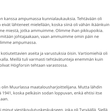
kon kanssa ampumassa kunnialaukauksia. Tehtävään oli
eivät lähteneet mielellään, koska siinä oli vähän ikäänkuin
kolme miestä, jotka ammuimme. Olimme ihan pikkupoikia.
ollut mitään johtajaakaan, vaan ammuimme omin päin ne
 olimme ampumassa.
tiutettavien aseita ja varustuksia öisin. Vartiomiehiä oli
aikalla. Meillä tuli varmasti tehtävätunteja enemmän kuin
 olivat Högforsin tehtaan varastossa.
a olin Muurlassa maatalousharjoittelijana. Mutta lähdin
ä 1941, koska pelkäsin sodan loppuvan, enkä ehtisi itse
kaan.
ani minut viestikoulutuskeskukseen, joka oli Tyrväällä. Siellä