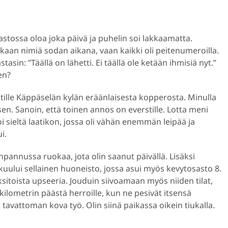
aastossa oloa joka päivä ja puhelin soi lakkaamatta.
lainkaan nimiä sodan aikana, vaan kaikki oli peitenumeroilla.
tasin: ”Täällä on lähetti. Ei täällä ole ketään ihmisiä nyt.”
en?
ille Käppäselän kylän eräänlaisesta kopperosta. Minulla
en. Sanoin, että toinen annos on everstille. Lotta meni
 sieltä laatikon, jossa oli vähän enemmän leipää ja
i.
inpannussa ruokaa, jota olin saanut päivällä. Lisäksi
kuului sellainen huoneisto, jossa asui myös kevytosasto 8.
kaksitoista upseeria. Jouduin siivoamaan myös niiden tilat,
ometrin päästä herroille, kun ne pesivät itsensä
i tavattoman kova työ. Olin siinä paikassa oikein tiukalla.