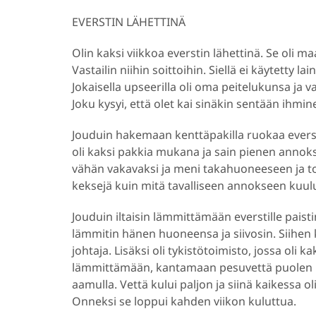
EVERSTIN LÄHETTINÄ
Olin kaksi viikkoa everstin lähettinä. Se oli m
Vastailin niihin soittoihin. Siellä ei käytetty 
Jokaisella upseerilla oli oma peitelukunsa ja vas
Joku kysyi, että olet kai sinäkin sentään ihmin
Jouduin hakemaan kenttäpakilla ruokaa everst
oli kaksi pakkia mukana ja sain pienen annoks
vähän vakavaksi ja meni takahuoneeseen ja toi
keksejä kuin mitä tavalliseen annokseen kuulu
Jouduin iltaisin lämmittämään everstille paist
lämmitin hänen huoneensa ja siivosin. Siihen 
johtaja. Lisäksi oli tykistötoimisto, jossa oli 
lämmittämään, kantamaan pesuvettä puolen kil
aamulla. Vettä kului paljon ja siinä kaikessa ol
Onneksi se loppui kahden viikon kuluttua.