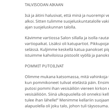
TALVISODAN AIKAAN
Isä ja äitini halusivat, että minä ja nuorempi 
alkoi. Sitten tulimme suojeluskuntatalolle va
ajan suojeluskunnan talolla.
Kävimme vartiossa Salon sillalla ja isolla rautat
vartiopaikat. Lisäksi oli katupartiot. Pikkup
selässä. Kuljimme keskellä katua panokset piip
istuimme kahviloissa pistoolit vyöllä ja panokse
POMMIT PUTOILIVAT
Olimme mukana katsomassa, mitä vahinkoja tu
kun pommikoneet tulivat etelästä päin. Ensi
putosi pommi ihan vesisäiliön viereen kirkon et
vesisäiliöön. Siinä ulkopuolella oli onneksi kel
tulee ihan lähelle!” Menimme kellariin suojaa
alapuolella oli joku talo, johon tuli täysosuma.