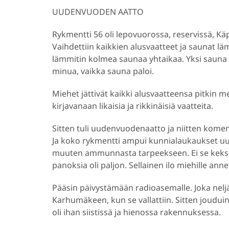
UUDENVUODEN AATTO
Rykmentti 56 oli lepovuorossa, reservissä, Käp
Vaihdettiin kaikkien alusvaatteet ja saunat l
lämmitin kolmea saunaa yhtaikaa. Yksi sauna p
minua, vaikka sauna paloi.
Miehet jättivät kaikki alusvaatteensa pitkin m
kirjavanaan likaisia ja rikkinäisiä vaatteita.
Sitten tuli uudenvuodenaatto ja niitten kom
Ja koko rykmentti ampui kunnialaukaukset uud
muuten ammunnasta tarpeekseen. Ei se keksiny
panoksia oli paljon. Sellainen ilo miehille an
Pääsin päivystämään radioasemalle. Joka neljäs
Karhumäkeen, kun se vallattiin. Sitten joudui
oli ihan siistissä ja hienossa rakennuksessa.