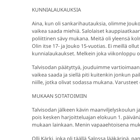
KUNNIALAUKAUKSIA
Aina, kun oli sankarihautauksia, olimme Jou
vaikea saada miehiä. Salolaiset kauppiaatkaan 
poliittinen sävy mukana. Meitä oli yleensä 
Olin itse 17- ja Jouko 15-vuotias. Ei meillä 
kunnialaukaukset. Melkein joka viikonloppu
Talvisodan päätyttyä, jouduimme vartioimaan ko
vaikea saada ja siellä piti kuitenkin jonkun p
niille, jotka olivat sodassa mukana. Varusteet
MUKAAN SOTATOIMIIN
Talvisodan jälkeen kävin maanviljelyskoulun j
pois kesken harjoitteluajan elokuun 1. päivän
mukaan lainkaan. Menin vapaaehtoisena mu
Olli Kärki, joka oli täällä Salossa lääkärinä, p