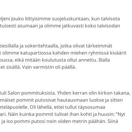
veljeni Jouko liittyisimme suojeluskuntaan, kun talvisota
kituisesti asumaan ja olimme jatkuvasti koko talvisodan
iesillalla ja sokeritehtaalla, jotka olivat tärkeimmät
ojat olimme katupartiossa kahden miehen ryhmissä kiväärit
ussa, eikä mitään koulutusta ollut annettu. Illalla
t sisällä. Vain varmistin oli päällä.
li Salon pommituksista. Yhden kerran olin kirkon takana,
mmäiset pommit putosivat hautausmaan luokse ja sitten
eläpuolelle. Oli lähellä, ettei tullut täysosumaa
lari. Näin kuinka pommit tulivat ihan kohti ja huusin: ”Nyt
n ja iso pommi putosi noin viiden metrin päähän. Siinä