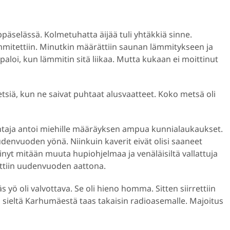
päselässä. Kolmetuhatta äijää tuli yhtäkkiä sinne.
ämmitettiin. Minutkin määrättiin saunan lämmitykseen ja
aloi, kun lämmitin sitä liikaa. Mutta kukaan ei moittinut
etsiä, kun ne saivat puhtaat alusvaatteet. Koko metsä oli
entaja antoi miehille määräyksen ampua kunnialaukaukset.
envuoden yönä. Niinkuin kaverit eivät olisi saaneet
t mitään muuta hupiohjelmaa ja venäläisiltä vallattuja
nettiin uudenvuoden aattona.
 yö oli valvottava. Se oli hieno homma. Sitten siirrettiin
n sieltä Karhumäestä taas takaisin radioasemalle. Majoitus