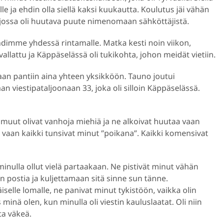
lle ja ehdin olla siellä kaksi kuukautta. Koulutus jäi vähän
, jossa oli huutava puute nimenomaan sähköttäjistä.
hdimme yhdessä rintamalle. Matka kesti noin viikon,
vallattu ja Käppäselässä oli tukikohta, johon meidät vietiin.
llaan pantiin aina yhteen yksikköön. Tauno joutui
 viestipataljoonaan 33, joka oli silloin Käppäselässä.
 muut olivat vanhoja miehiä ja ne alkoivat huutaa vaan
ä, vaan kaikki tunsivat minut ”poikana”. Kaikki komensivat
inulla ollut vielä partaakaan. Ne pistivät minut vähän
n postia ja kuljettamaan sitä sinne sun tänne.
elle lomalle, ne panivat minut tykistöön, vaikka olin
 minä olen, kun minulla oli viestin kauluslaatat. Oli niin
ta väkeä.