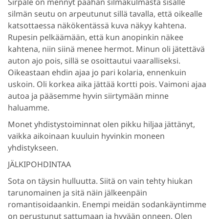
Sirpale on mennyt päähän silmäkulmasta sisälle
silmän seutu on arpeutunut sillä tavalla, että oikealle
katsottaessa näkökentässä kuva näkyy kahtena.
Rupesin pelkäämään, että kun anopinkin näkee
kahtena, niin siinä menee hermot. Minun oli jätettävä
auton ajo pois, sillä se osoittautui vaaralliseksi.
Oikeastaan ehdin ajaa jo pari kolaria, ennenkuin
uskoin. Oli korkea aika jättää kortti pois. Vaimoni ajaa
autoa ja pääsemme hyvin siirtymään minne
haluamme.
Monet yhdistystoiminnat olen pikku hiljaa jättänyt,
vaikka aikoinaan kuuluin hyvinkin moneen
yhdistykseen.
JÄLKIPOHDINTAA
Sota on täysin hulluutta. Siitä on vain tehty hiukan
tarunomainen ja sitä näin jälkeenpäin
romantisoidaankin. Enempi meidän sodankäyntimme
on perustunut sattumaan ja hyvään onneen. Olen