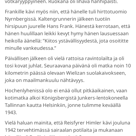
votkaryyppyineen. Ruokana oli lihava hanhipaisti.
Frankille kävi myös niin, että hänelle tuli hirttotuomio
Nyrnbergissä. Kaltengrunnerin jälkeen tuotiin
hirsipuun juurelle Hans Frank. Hänestä kerrotaan, että
hänen huulillaan leikki kevyt hymy hänen lausuessaan
heikolla äänellä: ”Kiitos ystävällisyydestä, jota osoititte
minulle vankeudessa.”
Päivällisen jälkeen oli vielä rattoisa ravintolailta ja oli
tosi kovat juhlat. Seuraavana päivänä oli matka noin 10
kilometrin päässä olevaan Wielizan suolakaivokseen,
joka on maailmankuulu nähtävyys.
Hochenlyhenissä olo ei enää ollut pitkäaikainen, vaan
kotimatka alkoi Königsbergistä Junkers-lentokoneella
Tallinnan kautta Helsinkiin, jonne tulimme keväällä
1943.
Vielä haluan mainita, että Reisfyrer Himler kävi jouluna
1942 tervehtimässä sairaalan potilaita ja mukanaan