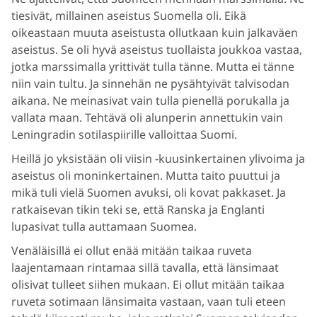
tiesivät, millainen aseistus Suomella oli. Eikä
oikeastaan muuta aseistusta ollutkaan kuin jalkaväen
aseistus. Se oli hyvä aseistus tuollaista joukkoa vastaa,
jotka marssimalla yrittivät tulla tänne. Mutta ei tänne
niin vain tultu. Ja sinnehän ne pysähtyivät talvisodan
aikana. Ne meinasivat vain tulla pienellä porukalla ja
vallata maan. Tehtävä oli alunperin annettukin vain
Leningradin sotilaspiirille valloittaa Suomi.
Heillä jo yksistään oli viisin -kuusinkertainen ylivoima ja
aseistus oli moninkertainen. Mutta taito puuttui ja
mikä tuli vielä Suomen avuksi, oli kovat pakkaset. Ja
ratkaisevan tikin teki se, että Ranska ja Englanti
lupasivat tulla auttamaan Suomea.
Venäläisillä ei ollut enää mitään taikaa ruveta
laajentamaan rintamaa sillä tavalla, että länsimaat
olisivat tulleet siihen mukaan. Ei ollut mitään taikaa
ruveta sotimaan länsimaita vastaan, vaan tuli eteen