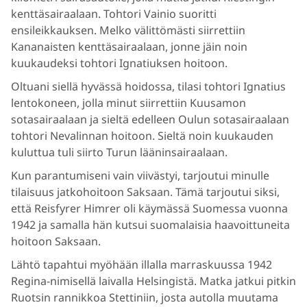
kenttäsairaalaan. Tohtori Vainio suoritti
ensileikkauksen. Melko välittömästi siirrettiin
Kananaisten kenttäsairaalaan, jonne jäin noin
kuukaudeksi tohtori Ignatiuksen hoitoon.
Oltuani siellä hyvässä hoidossa, tilasi tohtori Ignatius
lentokoneen, jolla minut siirrettiin Kuusamon
sotasairaalaan ja sieltä edelleen Oulun sotasairaalaan
tohtori Nevalinnan hoitoon. Sieltä noin kuukauden
kuluttua tuli siirto Turun lääninsairaalaan.
Kun parantumiseni vain viivästyi, tarjoutui minulle
tilaisuus jatkohoitoon Saksaan. Tämä tarjoutui siksi,
että Reisfyrer Himrer oli käymässä Suomessa vuonna
1942 ja samalla hän kutsui suomalaisia haavoittuneita
hoitoon Saksaan.
Lähtö tapahtui myöhään illalla marraskuussa 1942
Regina-nimisellä laivalla Helsingistä. Matka jatkui pitkin
Ruotsin rannikkoa Stettiniin, josta autolla muutama