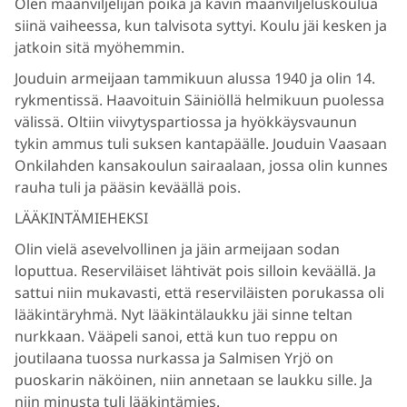
Olen maanviljelijän poika ja kävin maanviljeluskoulua
siinä vaiheessa, kun talvisota syttyi. Koulu jäi kesken ja
jatkoin sitä myöhemmin.
Jouduin armeijaan tammikuun alussa 1940 ja olin 14.
rykmentissä. Haavoituin Säiniöllä helmikuun puolessa
välissä. Oltiin viivytyspartiossa ja hyökkäysvaunun
tykin ammus tuli suksen kantapäälle. Jouduin Vaasaan
Onkilahden kansakoulun sairaalaan, jossa olin kunnes
rauha tuli ja pääsin keväällä pois.
LÄÄKINTÄMIEHEKSI
Olin vielä asevelvollinen ja jäin armeijaan sodan
loputtua. Reserviläiset lähtivät pois silloin keväällä. Ja
sattui niin mukavasti, että reserviläisten porukassa oli
lääkintäryhmä. Nyt lääkintälaukku jäi sinne teltan
nurkkaan. Vääpeli sanoi, että kun tuo reppu on
joutilaana tuossa nurkassa ja Salmisen Yrjö on
puoskarin näköinen, niin annetaan se laukku sille. Ja
niin minusta tuli lääkintämies.