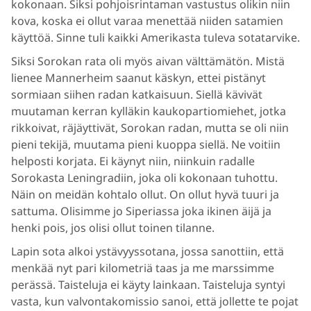
kokonaan. Siksi pohjoisrintaman vastustus olikin niin
kova, koska ei ollut varaa menettää niiden satamien
käyttöä. Sinne tuli kaikki Amerikasta tuleva sotatarvike.
Siksi Sorokan rata oli myös aivan välttämätön. Mistä
lienee Mannerheim saanut käskyn, ettei pistänyt
sormiaan siihen radan katkaisuun. Siellä kävivät
muutaman kerran kylläkin kaukopartiomiehet, jotka
rikkoivat, räjäyttivät, Sorokan radan, mutta se oli niin
pieni tekijä, muutama pieni kuoppa siellä. Ne voitiin
helposti korjata. Ei käynyt niin, niinkuin radalle
Sorokasta Leningradiin, joka oli kokonaan tuhottu.
Näin on meidän kohtalo ollut. On ollut hyvä tuuri ja
sattuma. Olisimme jo Siperiassa joka ikinen äijä ja
henki pois, jos olisi ollut toinen tilanne.
Lapin sota alkoi ystävyyssotana, jossa sanottiin, että
menkää nyt pari kilometriä taas ja me marssimme
perässä. Taisteluja ei käyty lainkaan. Taisteluja syntyi
vasta, kun valvontakomissio sanoi, että jollette te pojat