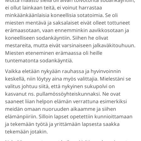
ei ollut lainkaan teitä, ei voinut harrastaa
minkäänkäänlaisia koneellisia sotatoimia. Se oli
miesten mentävä ja saksalaiset eivät olleet tottuneet
erämaasotaan, vaan ennemminkin aavikkosotaan ja
koneelliseen sodankäyntiin. Siihen he olivat
mestareita, mutta eivät varsinaiseen jalkaväkitouhuun.
Miesten eteneminen erämaassa oli heille
tuntematonta sodankäyntiä.
Vaikka eletään nykyään rauhassa ja hyvinvoinnin
keskellä, niin löytyy aina myös valittajia. Mielestäni se
valitus johtuu siitä, että nykyinen sukupolvi on
kasvanut ns. pullamössöyhteiskunnaksi. Ne ovat
saaneet liian helpon elämän verrattuna esimerkiksi
meidän omaan nuoruuden aikaamme ja siihen
elämänpiiriin. Silloin lapset opetettiin kunnioittamaan
ja tekemään työtä ja yrittämään lapsesta saakka
tekemään jotakin.