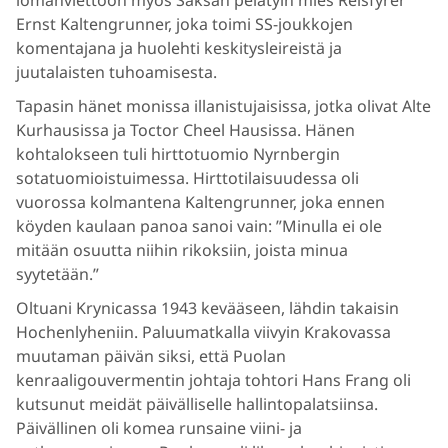
Ernst Kaltengrunner, joka toimi SS-joukkojen
komentajana ja huolehti keskitysleireistä ja
juutalaisten tuhoamisesta.
Tapasin hänet monissa illanistujaisissa, jotka olivat Alte
Kurhausissa ja Toctor Cheel Hausissa. Hänen
kohtalokseen tuli hirttotuomio Nyrnbergin
sotatuomioistuimessa. Hirttotilaisuudessa oli
vuorossa kolmantena Kaltengrunner, joka ennen
köyden kaulaan panoa sanoi vain: ”Minulla ei ole
mitään osuutta niihin rikoksiin, joista minua
syytetään.”
Oltuani Krynicassa 1943 kevääseen, lähdin takaisin
Hochenlyheniin. Paluumatkalla viivyin Krakovassa
muutaman päivän siksi, että Puolan
kenraaligouvermentin johtaja tohtori Hans Frang oli
kutsunut meidät päivälliselle hallintopalatsiinsa.
Päivällinen oli komea runsaine viini- ja