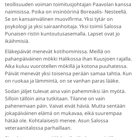
teollisuuden voiman toimitusjohtajan Paavolan kanssa
naimisissa. Poika on insinöörinä Boreaalis- Nesteellä.
Se on kansainvälinen muovifirma. Yksi tytär on
psykologi ja yksi sairaanhoitaja. Yksi toimii Salossa
Punaisen ristin kuntoutusasemalla. Lapset ovat jo
ikäihmisiä.
Eläkepäivät menevät kotihommissa. Meillä on
pahanpäiväinen mökki Halikossa ihan Kuusjoen rajalla.
Aika kuluu vuorotellen mökillä ja kotona puuhatessa.
Päivät menevät yksi toisensa perään samaa tahtia. Kun
on ruokaa ja lämmintä, on se vanhan paras lääke.
Sodan jäljet tulevat aina vain pahemmiksi iän myötä.
Silloin tällöin aina tutkitaan. Tilanne on vain
pahenemaan päin. Vaivat eivät häviä. Mutta sentään
jokapäiväinen elämä on mukavaa, eikä suurempaa
hätää ole. Kohtalaisesti menee. Asun Salossa
veteraanitalossa parhaillaan.