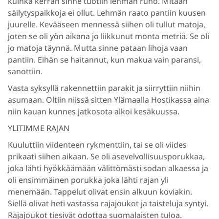
kuinka kerran sinne tuotiin lehmän ruho. Mitään
säilytyspaikkoja ei ollut. Lehmän raato pantiin kuusen
juurelle. Kevääseen mennessä siihen oli tullut matoja,
joten se oli yön aikana jo liikkunut monta metriä. Se oli
jo matoja täynnä. Mutta sinne pataan lihoja vaan
pantiin. Eihän se haitannut, kun makua vain paransi,
sanottiin.
Vasta syksyllä rakennettiin parakit ja siirryttiin niihin
asumaan. Oltiin niissä sitten Ylämaalla Hostikassa aina
niin kauan kunnes jatkosota alkoi kesäkuussa.
YLITIMME RAJAN
Kuuluttiin viidenteen rykmenttiin, tai se oli viides
prikaati siihen aikaan. Se oli asevelvollisuusporukkaa,
joka lähti hyökkäämään välittömästi sodan alkaessa ja
oli ensimmäinen porukka joka lähti rajan yli
menemään. Tappelut olivat ensin alkuun koviakin.
Siellä olivat heti vastassa rajajoukot ja taisteluja syntyi.
Rajajoukot tiesivät odottaa suomalaisten tuloa.