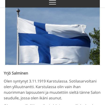
Skip
to
content
Yrjö Salminen
Olen syntynyt 3.11.1919 Karstulassa. Sotilasarvoltani
olen yliluutnantti. Karstulassa olin vain ihan
nuorimman lapsuuteni ja muutettiin sieltä tänne Salon
seudulle, jossa olen ikäni asunut.