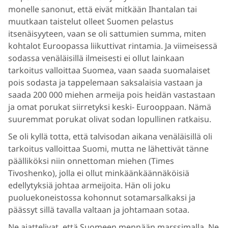
monelle sanonut, että eivät mitkään Ihantalan tai
muutkaan taistelut olleet Suomen pelastus
itsenäisyyteen, vaan se oli sattumien summa, miten
kohtalot Euroopassa liikuttivat rintamia. Ja viimeisessä
sodassa venäläisillä ilmeisesti ei ollut lainkaan
tarkoitus valloittaa Suomea, vaan saada suomalaiset
pois sodasta ja tappelemaan saksalaisia vastaan ja
saada 200 000 miehen armeija pois heidän vastastaan
ja omat porukat siirretyksi keski- Eurooppaan. Nämä
suuremmat porukat olivat sodan lopullinen ratkaisu.
Se oli kyllä totta, että talvisodan aikana venäläisillä oli
tarkoitus valloittaa Suomi, mutta ne lähettivät tänne
päälliköksi niin onnettoman miehen (Times
Tivoshenko), jolla ei ollut minkäänkäännäköisiä
edellytyksiä johtaa armeijoita. Hän oli joku
puoluekoneistossa kohonnut sotamarsalkaksi ja
päässyt sillä tavalla valtaan ja johtamaan sotaa.
Ne ajattelivat, että Suomeen mennään marssimalla. Ne