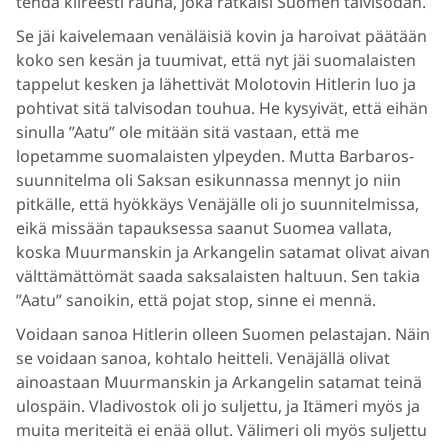
tehdä kiireesti rauha, joka ratkaisi Suomen talvisodan.
Se jäi kaivelemaan venäläisiä kovin ja haroivat päätään
koko sen kesän ja tuumivat, että nyt jäi suomalaisten
tappelut kesken ja lähettivät Molotovin Hitlerin luo ja
pohtivat sitä talvisodan touhua. He kysyivät, että eihän
sinulla ”Aatu” ole mitään sitä vastaan, että me
lopetamme suomalaisten ylpeyden. Mutta Barbaros-
suunnitelma oli Saksan esikunnassa mennyt jo niin
pitkälle, että hyökkäys Venäjälle oli jo suunnitelmissa,
eikä missään tapauksessa saanut Suomea vallata,
koska Muurmanskin ja Arkangelin satamat olivat aivan
välttämättömät saada saksalaisten haltuun. Sen takia
”Aatu” sanoikin, että pojat stop, sinne ei mennä.
Voidaan sanoa Hitlerin olleen Suomen pelastajan. Näin
se voidaan sanoa, kohtalo heitteli. Venäjällä olivat
ainoastaan Muurmanskin ja Arkangelin satamat teinä
ulospäin. Vladivostok oli jo suljettu, ja Itämeri myös ja
muita meriteitä ei enää ollut. Välimeri oli myös suljettu