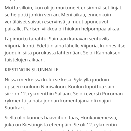
Mutta silloin, kun oli jo murtuneet ensimmäiset linjat,
se helpotti jonkin verran. Meni aikaa, ennenkuin
venäläiset saivat reservinsä ja muut apuneuvot
paikalle. Parisen viikkoa oli hiukan helpompaa aikaa.
Läpimurto tapahtui Saimaan kanavan seutuvilta
Viipuria kohti. Edettiin aina lähelle Viipuria, kunnes itse
jouduin siitä porukasta lähtemään. Se oli Kannaksen
taistelujen aikaan.
KIESTINGIN SUUNNALLE
Niissä merkeissä kului se kesä. Syksyllä jouduin
upseerikouluun Niinisaloon. Koulun loputtua sain
siirron 12. rykmenttiin Sallaan. Se oli eversti Puroman
rykmentti ja pataljoonan komentajana oli majuri
Suurkari.
Siellä olin kunnes haavoituin taas, Honkaniemessä,
joka on Kiestingistä eteenpäin. Se oli 12. rykmentin