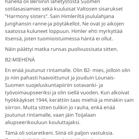
hänellä oli Berliinin lähetystöstä Suomen
sotilasasiamies sekä kuuluisat Valtosen sisarukset
”Harmony sisters”. Sain Himleriltä joululahjana
Junghansin ranne-ja pöytäkellot. Ne ovat jo aikojen
saatossa kuluneet loppuun. Himler ehti myrkyttää
itsensä, joten tuomioistuimessa häntä ei ollut.
Näin päättyi matka runsas puolivuosisata sitten.
B2-MIEHENÄ
En enää joutunut rintamalle. Olin B2- mies, jolloin olin
jo niin pahasti haavoittunut ja jouduin Lounais-
Suomen suojeluskuntapiiriin sotavanki- ja
työvoimaupseeriksi ja olin siellä vuoden. Kun alkoivat
hyökkäykset 1944, kerättiin taas miehiä ja minäkin sain
siirron. Mutta sitten tulikin jo rauha, enkä enää
joutunut rintamalle, vaan jäin Toijalaan
aliupseerikouluun kouluttajaksi.
Tämä oli sotaretkeni. Siinä oli paljon vastuksia.