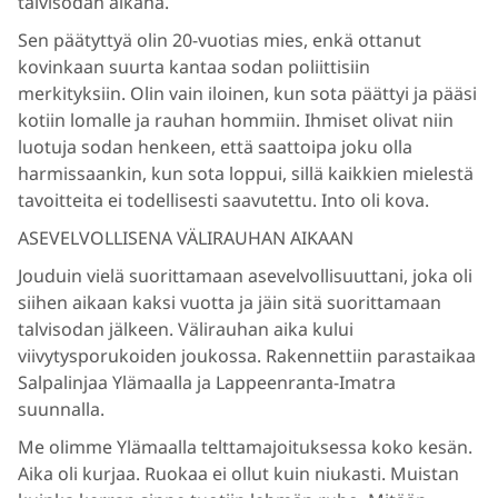
talvisodan aikana.
Sen päätyttyä olin 20-vuotias mies, enkä ottanut
kovinkaan suurta kantaa sodan poliittisiin
merkityksiin. Olin vain iloinen, kun sota päättyi ja pääsi
kotiin lomalle ja rauhan hommiin. Ihmiset olivat niin
luotuja sodan henkeen, että saattoipa joku olla
harmissaankin, kun sota loppui, sillä kaikkien mielestä
tavoitteita ei todellisesti saavutettu. Into oli kova.
ASEVELVOLLISENA VÄLIRAUHAN AIKAAN
Jouduin vielä suorittamaan asevelvollisuuttani, joka oli
siihen aikaan kaksi vuotta ja jäin sitä suorittamaan
talvisodan jälkeen. Välirauhan aika kului
viivytysporukoiden joukossa. Rakennettiin parastaikaa
Salpalinjaa Ylämaalla ja Lappeenranta-Imatra
suunnalla.
Me olimme Ylämaalla telttamajoituksessa koko kesän.
Aika oli kurjaa. Ruokaa ei ollut kuin niukasti. Muistan