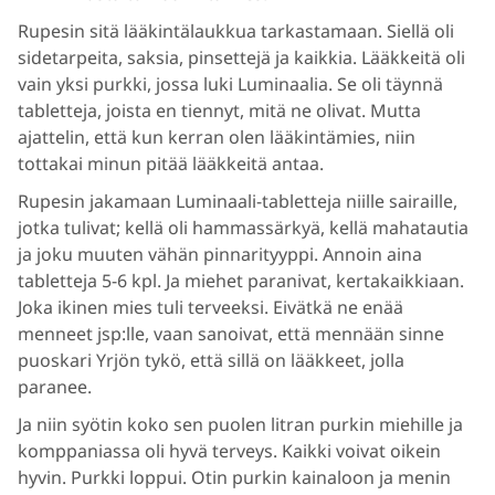
Rupesin sitä lääkintälaukkua tarkastamaan. Siellä oli
sidetarpeita, saksia, pinsettejä ja kaikkia. Lääkkeitä oli
vain yksi purkki, jossa luki Luminaalia. Se oli täynnä
tabletteja, joista en tiennyt, mitä ne olivat. Mutta
ajattelin, että kun kerran olen lääkintämies, niin
tottakai minun pitää lääkkeitä antaa.
Rupesin jakamaan Luminaali-tabletteja niille sairaille,
jotka tulivat; kellä oli hammassärkyä, kellä mahatautia
ja joku muuten vähän pinnarityyppi. Annoin aina
tabletteja 5-6 kpl. Ja miehet paranivat, kertakaikkiaan.
Joka ikinen mies tuli terveeksi. Eivätkä ne enää
menneet jsp:lle, vaan sanoivat, että mennään sinne
puoskari Yrjön tykö, että sillä on lääkkeet, jolla
paranee.
Ja niin syötin koko sen puolen litran purkin miehille ja
komppaniassa oli hyvä terveys. Kaikki voivat oikein
hyvin. Purkki loppui. Otin purkin kainaloon ja menin