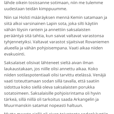
lähde oikein tosissanne sotimaan, niin me tulemme
uudestaan teidän kimppuumme.
Niin sai Holsti määräyksen mennä Kemin satamaan ja
siitä alkoi varsinainen Lapin sota, joka silti käytiin
vähän löysin rantein ja annettiin saksalaisten
perääntyä sitä tahtia, kun saivat valtavat varastonsa
tyhjennetyiksi. Valtavat varastot sijaitsivat Rovaniemen
alueella ja vähän pohjoisempana. Vaati aikaa niiden
evakuointi.
Saksalaiset olisivat lähteneet sieltä aivan ilman
laukaustakaan, jos niille olisi annettu aikaa. Koko
niiden sotilaspotentiaali olisi tarvittu etelässä. Venäjä
vaati toteuttamaan sodan sillä tavalla, että saatiin
sidottua koko siellä oleva saksalaisten porukka
sotatoimeen. Saksalaisille pohjoisrintama oli hyvin
tärkeä, sillä niillä oli tarkoitus saada Arkangelin ja
Muurmanskin satamat nopeasti haltuun.
Mutta maasto siellä oli aivan toivotonta sodankäyntiin,