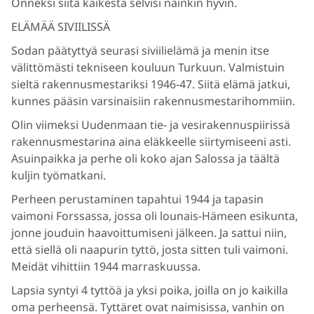
Onneksi siitä kaikesta selvisi näinkin hyvin.
ELÄMÄÄ SIVIILISSÄ
Sodan päätyttyä seurasi siviilielämä ja menin itse
välittömästi tekniseen kouluun Turkuun. Valmistuin
sieltä rakennusmestariksi 1946-47. Siitä elämä jatkui,
kunnes pääsin varsinaisiin rakennusmestarihommiin.
Olin viimeksi Uudenmaan tie- ja vesirakennuspiirissä
rakennusmestarina aina eläkkeelle siirtymiseeni asti.
Asuinpaikka ja perhe oli koko ajan Salossa ja täältä
kuljin työmatkani.
Perheen perustaminen tapahtui 1944 ja tapasin
vaimoni Forssassa, jossa oli lounais-Hämeen esikunta,
jonne jouduin haavoittumiseni jälkeen. Ja sattui niin,
että siellä oli naapurin tyttö, josta sitten tuli vaimoni.
Meidät vihittiin 1944 marraskuussa.
Lapsia syntyi 4 tyttöä ja yksi poika, joilla on jo kaikilla
oma perheensä. Tyttäret ovat naimisissa, vanhin on