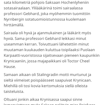
sata kilometriä pohjois-Saksaan Hochenlyheniin
sotasairaalaan. Ylilääkärinä toimi sairaalassa
professori Gebhard, joka myöhemmin tuomittiin
Nyrnbergin sotatuomioistunnossa kuolemaan
hirttämällä.
Sairaala oli hyvä ja ajanmukainen ja lääkärit myös
hyviä. Sama professori Gebhard leikkasi minut
useamman kerran. Toivuttuani lähetettiin minut
muutaman kuukauden kuluttua toipilaaksi Puolaan
Karpaatti-vuoristossa sijaitsevaan pieneen kaupunkiin
Krynicaaniin, jossa majapaikkani oli Toctor Cheel
Hause.
Samaan aikaan oli Stalingradin motti murtunut ja
sieltä viimeiset poispäässeet saapuivat Krynicaan.
Miehillä oli tosi kovia kertomuksia siellä olleista
taisteluista.
Oltuani jonkin aikaa Krynisassa saapui sinne
lomanviettoon myös Saksan pelätyin mies Reisfyrer