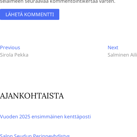
selaimeen seuraavaa kommentointikertaa varten.
A
l
Artikkelien
t
Previous
Next
Previous
Next
post:
post:
Sirola Pekka
Salminen Aili
e
selaus
r
n
a
t
AJANKOHTAISTA
i
v
e
Vuoden 2025 ensimmäinen kenttäposti
:
Salon Seudun Perinneyhdistys