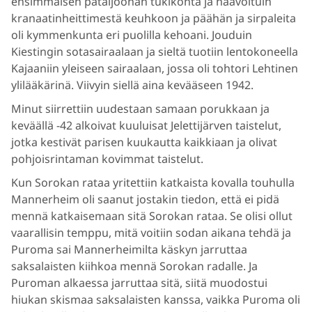
ensimmäisen pataljoonan tukikohta ja haavoituin
kranaatinheittimestä keuhkoon ja päähän ja sirpaleita
oli kymmenkunta eri puolilla kehoani. Jouduin
Kiestingin sotasairaalaan ja sieltä tuotiin lentokoneella
Kajaaniin yleiseen sairaalaan, jossa oli tohtori Lehtinen
ylilääkärinä. Viivyin siellä aina kevääseen 1942.
Minut siirrettiin uudestaan samaan porukkaan ja
keväällä -42 alkoivat kuuluisat Jelettijärven taistelut,
jotka kestivät parisen kuukautta kaikkiaan ja olivat
pohjoisrintaman kovimmat taistelut.
Kun Sorokan rataa yritettiin katkaista kovalla touhulla
Mannerheim oli saanut jostakin tiedon, että ei pidä
mennä katkaisemaan sitä Sorokan rataa. Se olisi ollut
vaarallisin temppu, mitä voitiin sodan aikana tehdä ja
Puroma sai Mannerheimilta käskyn jarruttaa
saksalaisten kiihkoa mennä Sorokan radalle. Ja
Puroman alkaessa jarruttaa sitä, siitä muodostui
hiukan skismaa saksalaisten kanssa, vaikka Puroma oli