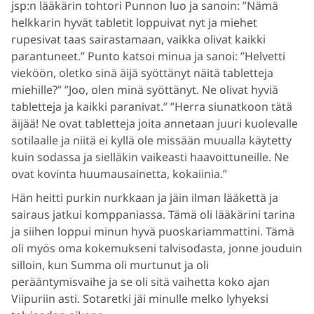
jsp:n lääkärin tohtori Punnon luo ja sanoin: ”Nämä
helkkarin hyvät tabletit loppuivat nyt ja miehet
rupesivat taas sairastamaan, vaikka olivat kaikki
parantuneet.” Punto katsoi minua ja sanoi: ”Helvetti
vieköön, oletko sinä äijä syöttänyt näitä tabletteja
miehille?” ”Joo, olen minä syöttänyt. Ne olivat hyviä
tabletteja ja kaikki paranivat.” ”Herra siunatkoon tätä
äijää! Ne ovat tabletteja joita annetaan juuri kuolevalle
sotilaalle ja niitä ei kyllä ole missään muualla käytetty
kuin sodassa ja sielläkin vaikeasti haavoittuneille. Ne
ovat kovinta huumausainetta, kokaiinia.”
Hän heitti purkin nurkkaan ja jäin ilman lääkettä ja
sairaus jatkui komppaniassa. Tämä oli lääkärini tarina
ja siihen loppui minun hyvä puoskariammattini. Tämä
oli myös oma kokemukseni talvisodasta, jonne jouduin
silloin, kun Summa oli murtunut ja oli
perääntymisvaihe ja se oli sitä vaihetta koko ajan
Viipuriin asti. Sotaretki jäi minulle melko lyhyeksi