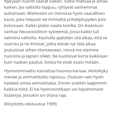
Nykyään nuoret saavat kaiken. Valtio maksaa ja antaa
kaiken. Jos valtiolta loppuu, ryhtyvät vanhemmat
auttamaan. Mielestäni on menossa hyvin vaarallinen
kausi, joka helposti vie ihmiseltä yrittelijäisyyden pois
kokonaan. Kaikki pitäisi saada toisilta. On ikäänkuin
vanhaa Neuvostoliiton systeemiä, jossa kaikki tuli
valmiina valtiolta. Kauhulla ajattelen sitä aikaa, että se
nuoriso ja ne ihmiset, jotka elävät nyt tätä aikaa
joutuisivat siihen tilanteeseen, missä me olemme
nuorena ja lapsen olleet. Ne kuolisivat kerta kaikkiaan
kuin naakan paukut, koska he eivät osaisi mitään.
Hyvinvointivaltio kasvattaa huonoa kansaa. Aloitekyky
menee ja ammattitaito rapistuu. Osataan vain hyvin
kaidasti omaa ammattialaa. Ennen osattiin laajemmin
kaikkia töitä. Ei kai hyvinvointikaan voi loputtomasti
lisääntyä. Jossakin on oltava raja.
(Kirjoitettu elokuussa 1999)