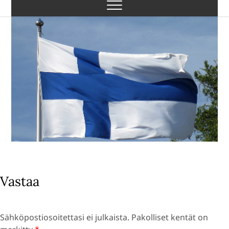
Skip
to
content
Vastaa
Sähköpostiosoitettasi ei julkaista.
Pakolliset kentät on