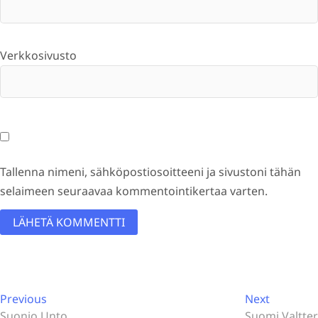
Verkkosivusto
Tallenna nimeni, sähköpostiosoitteeni ja sivustoni tähän
selaimeen seuraavaa kommentointikertaa varten.
A
l
Artikkelien
t
Previous
Next
Previous
Next
post:
post:
Suonio Unto
Suomi Valtter
e