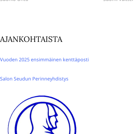
selaus
r
n
a
t
AJANKOHTAISTA
i
v
e
Vuoden 2025 ensimmäinen kenttäposti
:
Salon Seudun Perinneyhdistys