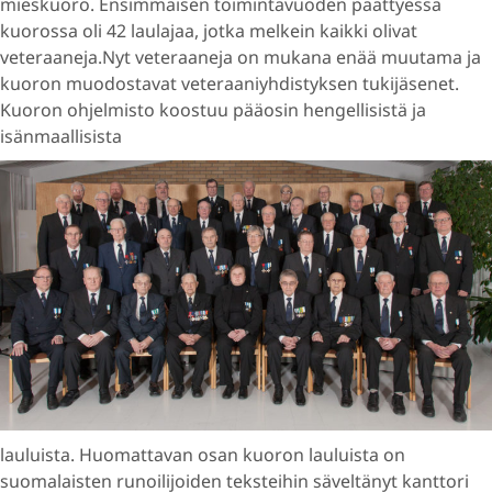
mieskuoro. Ensimmäisen toimintavuoden päättyessä
kuorossa oli 42 laulajaa, jotka melkein kaikki olivat
veteraaneja.Nyt veteraaneja on mukana enää muutama ja
kuoron muodostavat veteraaniyhdistyksen tukijäsenet.
Kuoron ohjelmisto koostuu pääosin hengellisistä ja
isänmaallisista
lauluista. Huomattavan osan kuoron lauluista on
suomalaisten runoilijoiden teksteihin säveltänyt kanttori