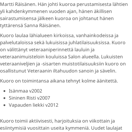
Martti Räisänen. Hän johti kuoroa perustamisesta lähtien
yli kahdenkymmenen vuoden ajan, hänen äkillisen
sairastumisensa jälkeen kuoroa on johtanut hänen
tyttärensä Sanna Räisänen.
Kuoro laulaa lähialueen kirkoissa, vanhainkodeissa ja
palvelutaloissa sekä lukuisissa juhlatilaisuuksissa. Kuoro
on välittänyt veteraaniperinnettä lauluin ja
veteraanimuisteloin kouluissa Salon alueella. Lukuisten
veteraaniveljien ja -sisarten muistotilaisuuksiin kuoro on
osallistunut Veteraanin iltahuudon sanoin ja sävelin.
Kuoro on toimintansa aikana tehnyt kolme äänitettä.
Isänmaa v2002
Sininen Risti v2007
Vapauden liekki v2012
Kuoro toimii aktiivisesti, harjoituksia on viikottain ja
esiintymisiä vuosittain useita kymmeniä. Uudet laulajat