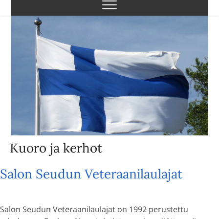
Skip
to
content
Kuoro ja kerhot
Salon Seudun Veteraanilaulajat
Salon Seudun Veteraanilaulajat on 1992 perustettu