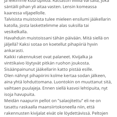
ja leikimme kuurupiiloa. Ratsastin villillä varsalla, joka
säntäili pihan yli aitaa vasten. Lensin komeassa
kaaressa viljapellolle.
Talvisista muistoista tulee mieleen ensilumi jääkellarin
katolla, josta laskettelimme alas suksilla tai
vesikelkalla.
Havahduin muistoissani tähän päivään. Mitä siellä on
jäljellä? Kaksi sotaa on koetellut pihapiiriä hyvin
ankarasti.
Kaikki rakennukset ovat palaneet. Kivijalka ja
vinttikaivo löytyvät pitkän ruohon joukosta.
Sisäänpainunut jääkellarin katto pistää esille.
Olen nähnyt pihapiirini kolme kertaa sodan jälkeen,
aina yhtä lohduttomana. Luontokin on muuttanut sitä,
vaihtaen puulajeja. Ennen siellä kasvoi lehtipuita, nyt
isoja havupuita.
Meidän naapurin pellot on ”salaojitettu” eli ne on
tasattu raskaalla maansiirtokoneella niin, että
rakennusten kivijalat eivät ole löydettävissä. Peltojen