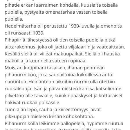
pihatie erkani sarraimen kohdalla, kuusiaita toisella
puolella, pystyaita omenatarhaa vasten toisella
puolella.
Hedelmätarha oli perustettu 1930-luvulla ja omenoita
oli runsaasti 1939.
Pihapiiriä lähestyessä oli tien toisella puolella pitkä
aittarakennus, joka oli jaettu viljalaariin ja vaateaittaan.
Kesällä siellä oli viileät makuupaikat. Siellä oli hauska
makoilla ja kuunnella sateen ropinaa.
Muistan kotipihani tasaisen, ihanan pehmeän
pihanurmikon, joka saunailtoina loikoillessa antoi
nautintoa. Heinänteon aikoihin nurmikolla otettiin
ruokalepoja. Isän ja päivämiesten kanssa katselimme
pilvettömälle taivaalle, kuinka pääskyset ja kottaraiset
hakivat ruokaa poikasille.
Tuon ajan lepo, rauha ja kiireettömyys jäivät
pikkupojan mieleen kesän kohokohtana.
Pihanurmikolla leikimme pallopelejä, hypimme ruutua