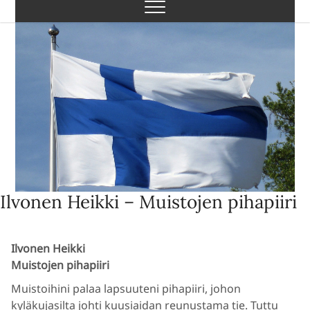
Skip
to
content
Ilvonen Heikki – Muistojen pihapiiri
Ilvonen Heikki
Muistojen pihapiiri
Muistoihini palaa lapsuuteni pihapiiri, johon
kyläkujasilta johti kuusiaidan reunustama tie. Tuttu