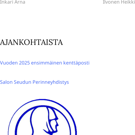
post:
post:
Inkari Arna
Ilvonen Heikki
e
selaus
r
n
a
t
AJANKOHTAISTA
i
v
e
Vuoden 2025 ensimmäinen kenttäposti
:
Salon Seudun Perinneyhdistys