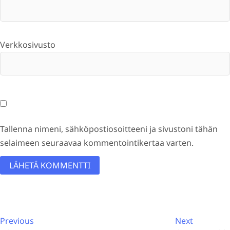
Verkkosivusto
Tallenna nimeni, sähköpostiosoitteeni ja sivustoni tähän
selaimeen seuraavaa kommentointikertaa varten.
A
l
Artikkelien
t
Previous
Next
Previous
Next